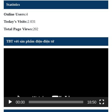
Statistics
Online Users:
4
Today's Visits:
2.031
Total Page Views:
202
TBT với sản phẩm điện-điện tử
Trình
chơi
Video
00:00
18:50