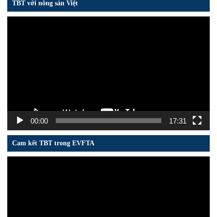
TBT với nông sản Việt
Trình
chơi
Video
00:00
17:31
Cam kết TBT trong EVFTA
Trình
chơi
Video