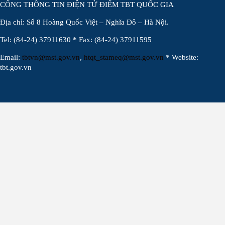
CỔNG THÔNG TIN ĐIỆN TỬ ĐIỂM TBT QUỐC GIA
Địa chỉ: Số 8 Hoàng Quốc Việt – Nghĩa Đô – Hà Nội.
Tel: (84-24) 37911630 * Fax: (84-24) 37911595
Email:
tbtvn@mst.gov.vn
,
htqt_stameq@mst.gov.vn
* Website:
tbt.gov.vn