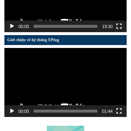
00:00
19:30
Giới thiệu về hệ thống EPing
Trình
chơi
Video
00:00
01:44