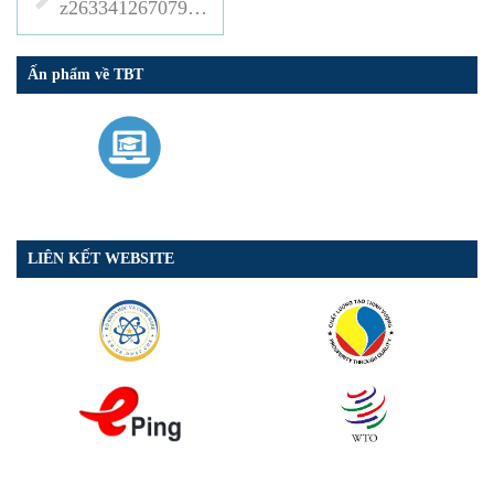
z2633412670792_031af0c485c4de5e0403e39dd24cc6d3
Ấn phẩm về TBT
LIÊN KẾT WEBSITE