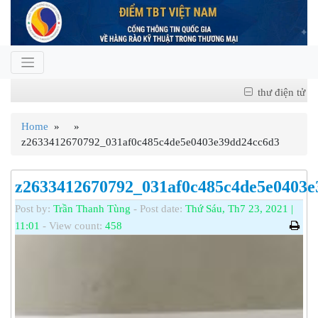
thư điện tử
Home
» »
z2633412670792_031af0c485c4de5e0403e39dd24cc6d3
z2633412670792_031af0c485c4de5e0403e
Post by:
Trần Thanh Tùng
- Post date:
Thứ Sáu, Th7 23, 2021 |
11:01
- View count:
458