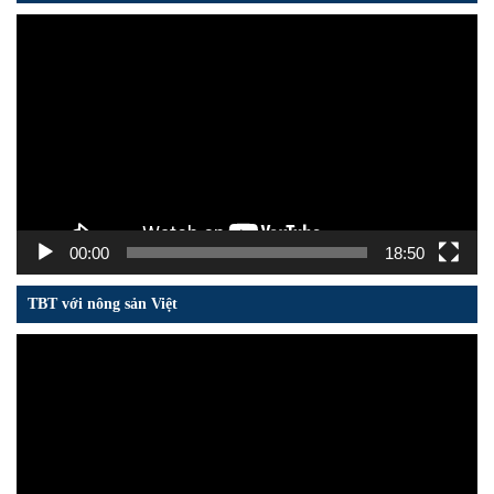
Trình
chơi
Video
00:00
18:50
TBT với nông sản Việt
Trình
chơi
Video