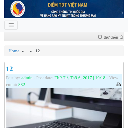
thư điện tử
Home
» » 12
12
Post by:
admin
- Post date:
Thứ Tư, Th9 6, 2017 | 10:18
- View
count:
882