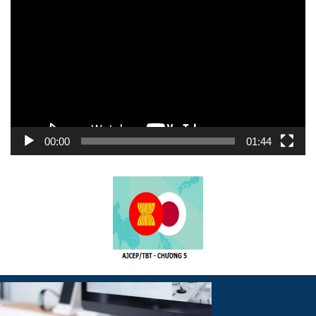
chơi
Video
00:00
01:44