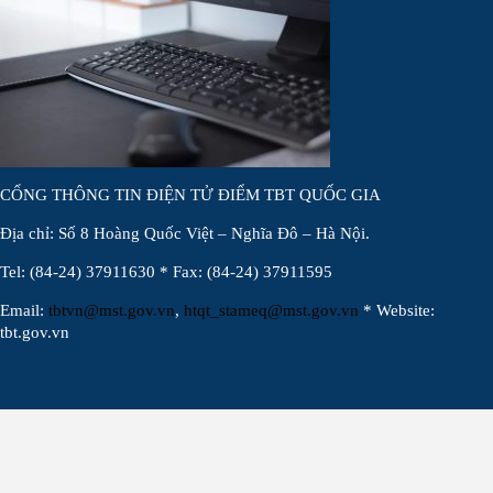
CỔNG THÔNG TIN ĐIỆN TỬ ĐIỂM TBT QUỐC GIA
Địa chỉ: Số 8 Hoàng Quốc Việt – Nghĩa Đô – Hà Nội.
Tel: (84-24) 37911630 * Fax: (84-24) 37911595
Email:
tbtvn@mst.gov.vn
,
htqt_stameq@mst.gov.vn
* Website:
tbt.gov.vn