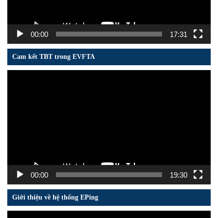
00:00
17:31
Cam kết TBT trong EVFTA
Trình
chơi
Video
00:00
19:30
Giới thiệu về hệ thống EPing
Trình