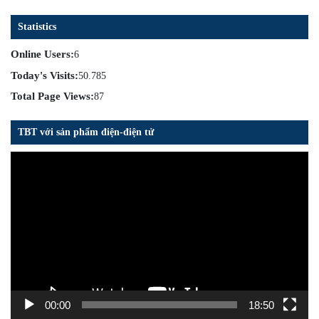
Statistics
Online Users:
6
Today's Visits:
50.785
Total Page Views:
87
TBT với sản phẩm điện-điện tử
Trình
chơi
Video
00:00
18:50