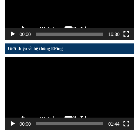
00:00
19:30
Giới thiệu về hệ thống EPing
Trình
chơi
Video
00:00
01:44