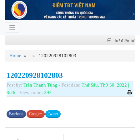
thư điện tử
Home
» » 120220928102803
120220928102803
Post by:
Trần Thanh Tùng
- Post date:
Thứ Sáu, Th9 30, 2022 |
8:26
- View count:
293
Facebook
Google+
Twitter