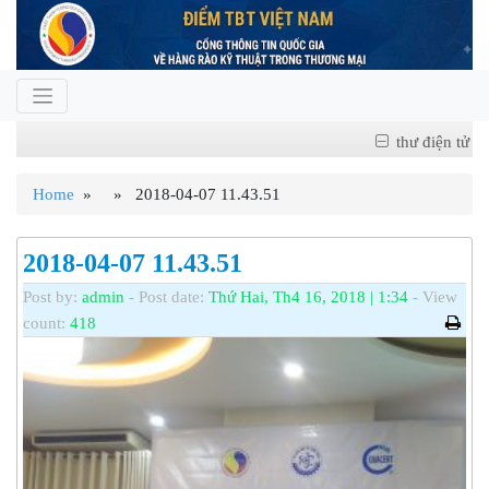
thư điện tử
Home
» » 2018-04-07 11.43.51
2018-04-07 11.43.51
Post by:
admin
- Post date:
Thứ Hai, Th4 16, 2018 | 1:34
- View
count:
418