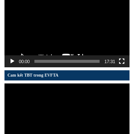
chơi
Video
00:00
17:31
Cam kết TBT trong EVFTA
Trình
chơi
Video