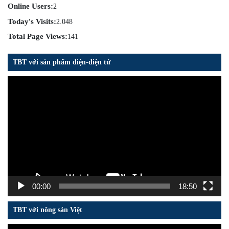
Online Users:
2
Today's Visits:
2.048
Total Page Views:
141
TBT với sản phẩm điện-điện tử
Trình
chơi
Video
00:00
18:50
TBT với nông sản Việt
Trình