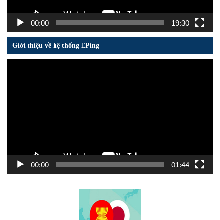
00:00
19:30
Giới thiệu về hệ thống EPing
Trình
chơi
Video
00:00
01:44