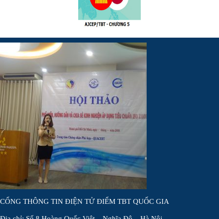
CỔNG THÔNG TIN ĐIỆN TỬ ĐIỂM TBT QUỐC GIA
Địa chỉ: Số 8 Hoàng Quốc Việt – Nghĩa Đô – Hà Nội.