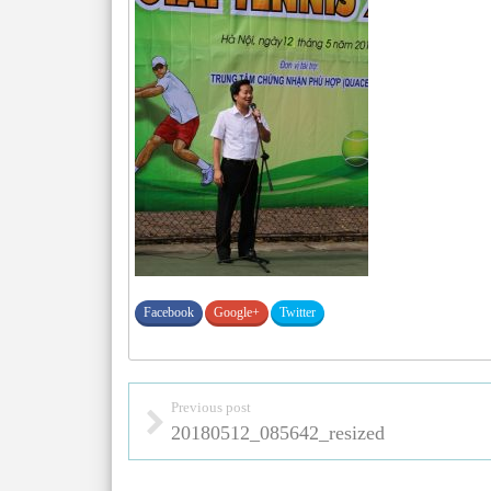
Facebook
Google+
Twitter
Previous post
20180512_085642_resized