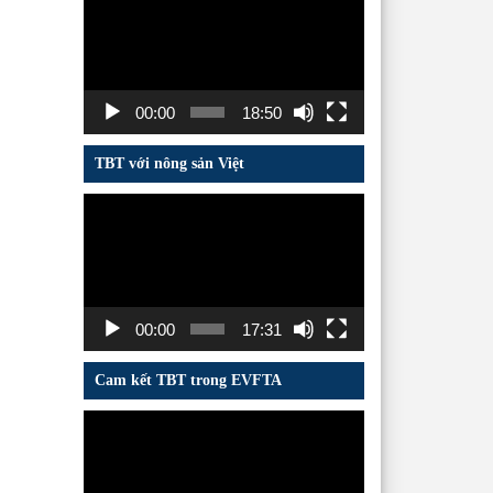
chơi
Video
00:00
18:50
TBT với nông sản Việt
Trình
chơi
Video
00:00
17:31
Cam kết TBT trong EVFTA
Trình
chơi
Video