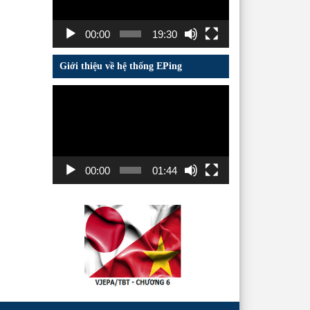
00:00
19:30
Giới thiệu về hệ thống EPing
Trình
chơi
Video
00:00
01:44