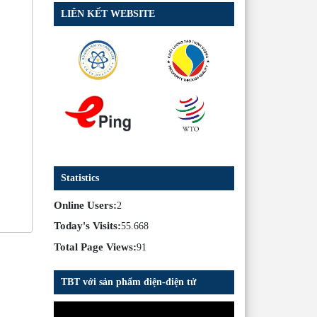
LIÊN KẾT WEBSITE
Statistics
Online Users:
2
Today's Visits:
55.668
Total Page Views:
91
TBT với sản phẩm điện-điện tử
Trình