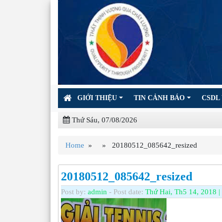
GIỚI THIỆU
TIN CẢNH BÁO
CSDL 
Thứ Sáu, 07/08/2026
Home
» » 20180512_085642_resized
20180512_085642_resized
Post by:
admin
- Post date:
Thứ Hai, Th5 14, 2018 |