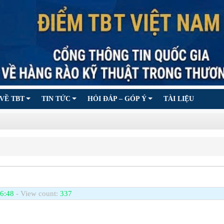
VỀ TBT
TIN TỨC
HỎI ĐÁP – GÓP Ý
TÀI LIỆU
 6:48
- View count:
337