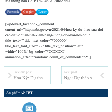
Mã thông báo G/TBT/N/USA/1706/Add.1
Facebook
Google+
Twitter
[wpdevart_facebook_comment
curent_url="https://tbt.gov.vn/2021/04/hoa-ky-du-thao-sua-doi-
cac-tieu-chuan-tiet-kiem-nang-luong-doi-voi-noi-hoi/"
title_text="" title_text_color="#000000"
title_text_font_size="22" title_text_position="left"
width="100%" bg_color="#CCCCCC"
animation_effect="random" count_of_comments="2" ]
Previous post
Next post
Hoa Kỳ: Dự thảo Tiêu chuẩn về tính dễ cháy của đồ nội thất bọc da
Nga: Dự thảo sửa đổi quy định kỹ thuật của Liên minh thuế quan về an toàn đóng gói (CU TR 005/2011)
Ấn phẩm về TBT