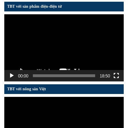
TBT với sản phẩm điện-điện tử
Trình
chơi
Video
00:00
18:50
TBT với nông sản Việt
Trình
chơi
Video