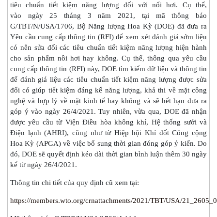
tiêu chuẩn tiết kiệm năng lượng đối với nối hơi. Cụ thể,
vào ngày 25 tháng 3 năm 2021, tại mã thông báo
G/TBT/N/USA/1706, Bộ Năng lượng Hoa Kỳ (DOE) đã đưa ra
Yêu cầu cung cấp thông tin (RFI) để xem xét đánh giá sớm liệu
có nên sửa đổi các tiêu chuẩn tiết kiệm năng lượng hiện hành
cho sản phẩm nồi hơi hay không. Cụ thể, thông qua yêu cầu
cung cấp thông tin (RFI) này, DOE tìm kiếm dữ liệu và thông tin
để đánh giá liệu các tiêu chuẩn tiết kiệm năng lượng được sửa
đổi có giúp tiết kiệm đáng kể năng lượng, khả thi về mặt công
nghệ và hợp lý về mặt kinh tế hay không và sẽ hết hạn đưa ra
góp ý vào ngày 26/4/2021. Tuy nhiên, vừa qua, DOE đã nhận
được yêu cầu từ Viện Điều hòa không khí, Hệ thống sưởi và
Điện lạnh (AHRI), cũng như từ Hiệp hội Khí đốt Công cộng
Hoa Kỳ (APGA) về việc bổ sung thời gian đóng góp ý kiến. Do
đó, DOE sẽ quyết định kéo dài thời gian bình luận thêm 30 ngày
kể từ ngày 26/4/2021.
Thông tin chi tiết của quy định cũ xem tại:
https://members.wto.org/crnattachments/2021/TBT/USA/21_2605_0