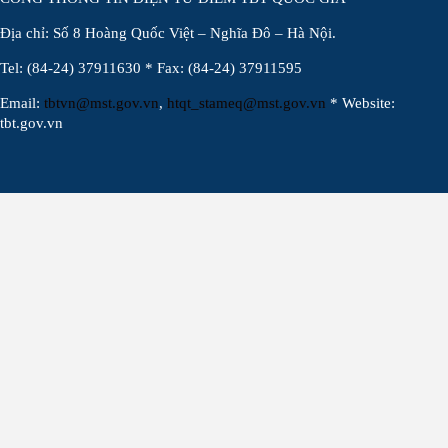
Địa chỉ: Số 8 Hoàng Quốc Việt – Nghĩa Đô – Hà Nội.
Tel: (84-24) 37911630 * Fax: (84-24) 37911595
Email:
tbtvn@mst.gov.vn
,
htqt_stameq@mst.gov.vn
* Website:
tbt.gov.vn