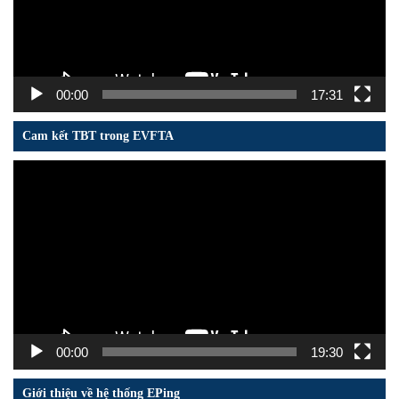
00:00
17:31
Cam kết TBT trong EVFTA
Trình
chơi
Video
00:00
19:30
Giới thiệu về hệ thống EPing