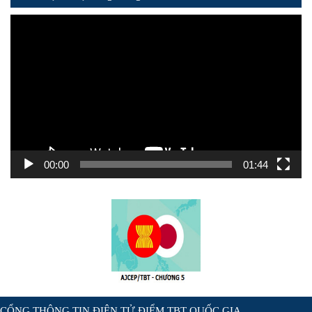
Trình
chơi
Video
00:00
01:44
CỔNG THÔNG TIN ĐIỆN TỬ ĐIỂM TBT QUỐC GIA