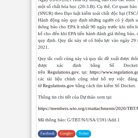
một số chất hóa học (20-3.B). Cụ thể, Cơ quan bảo 
(SNUR) theo Đạo luật kiểm soát chất độc hại (TSCA
Hành động này quy định những người có ý định sả
thông báo cho EPA ít nhất 90 ngày trước khi tiến
kể cho đến khi EPA tiến hành đánh giá thông báo, 
quy định. Quy tắc này sẽ có hiệu lực vào ngày 29
2021.
Quy tắc cuối cùng này và quy tắc đề xuất được 
được xác định bằng Số Docket:
trên
Regulations.gov
, tại:
https://www.regulation
các tài liệu chính cũng như hỗ trợ việc đăn
từ
Regulations.gov
bằng cách tìm kiếm Số Docket.
Thông tin chi tiết của Dự thảo xem tại:
https://members.wto.org/crnattachments/2020/TB
Mã thông báo: G/TBT/N/USA/1591/Add.1
Facebook
Google+
Twitter