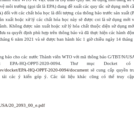
vệ môi trường (gọi tắt là EPA) đang đề xuất các quy tắc sử dụng mới cầ
) đối với các chất hóa học là đối tượng của thông báo trước sản xuất 
n xuất hoặc xử lý các chất hóa học này sẽ được coi là sử dụng mới v
 hành. Không được sản xuất hoặc xử lý hóa chất thuộc diện sử dụng m
đưa ra quyết định phù hợp trên thông báo và đã thực hiện các hành độ
 tháng 6 năm 2021 và sẽ được ban hành lúc 1 giờ chiều ngày 14 tháng
thông báo cho các nước Thành viên WTO với mã thông báo G/TBT/N/US
 EPA-HQ-OPPT-2020-0094. Thư mục Docket có
.gov/docket/EPA-HQ-OPPT-2020-0094/document
sẽ cung cấp quyền tr
g tải các ý kiến góp ý. Các tài liệu khác cũng có thể truy cậ
T/USA/20_2093_00_e.pdf