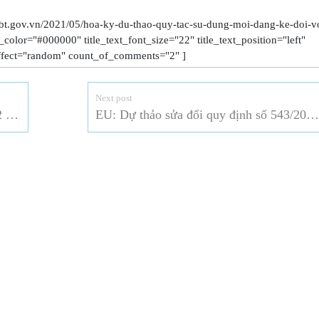
bt.gov.vn/2021/05/hoa-ky-du-thao-quy-tac-su-dung-moi-dang-ke-doi-v
t_color="#000000" title_text_font_size="22" title_text_position="left"
fect="random" count_of_comments="2" ]
Next post
Rà soát chính sách thương mại lần thứ 2 của Việt Nam trong WTO
EU: Dự thảo sửa đổi quy định số 543/2011 liên quan đến các tiêu chuẩn tiếp thị trong lĩnh vực rau quả