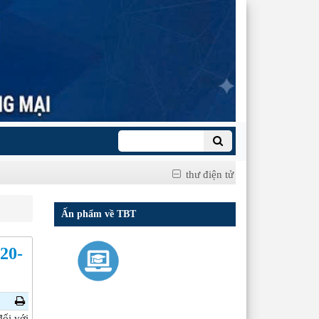
thư điện tử
Ấn phẩm về TBT
(20-
ối với