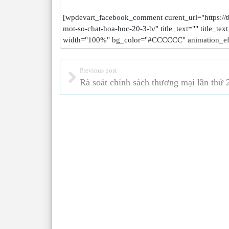
[wpdevart_facebook_comment curent_url="https://t
mot-so-chat-hoa-hoc-20-3-b/" title_text="" title_tex
width="100%" bg_color="#CCCCCC" animation_ef
Previous post