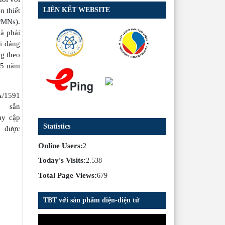
LIÊN KẾT WEBSITE
n thiết
(PMNs).
à phải
ới đáng
ng theo
 5 năm
A/1591
 sẵn
uy cập
Statistics
p được
Online Users:
2
Today's Visits:
2.538
Total Page Views:
679
TBT với sản phẩm điện-điện tử
Trình