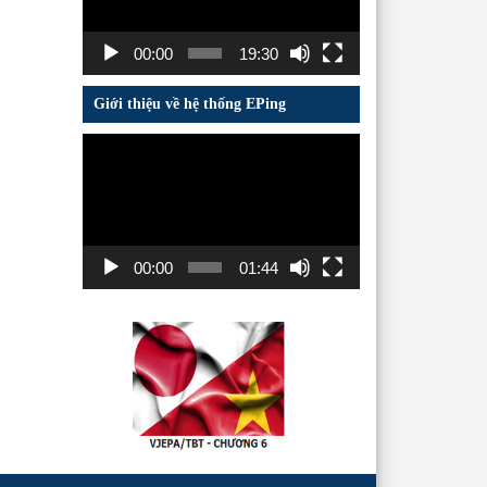
00:00
19:30
Giới thiệu về hệ thống EPing
Trình
chơi
Video
00:00
01:44