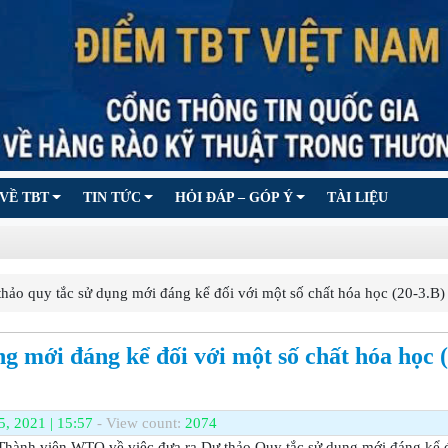
VỀ TBT
TIN TỨC
HỎI ĐÁP – GÓP Ý
TÀI LIỆU
o quy tắc sử dụng mới đáng kể đối với một số chất hóa học (20-3.B)
g mới đáng kể đối với một số chất hóa học 
5, 2021 | 15:57
- View count:
2074
hành viên WTO về việc đưa ra Dự thảo Quy tắc sử dụng mới đáng kể đ