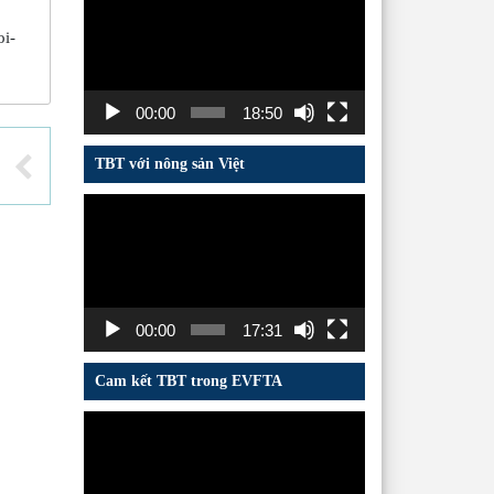
chơi
Video
oi-
00:00
18:50
TBT với nông sản Việt
Trình
chơi
Video
00:00
17:31
Cam kết TBT trong EVFTA
Trình
chơi
Video