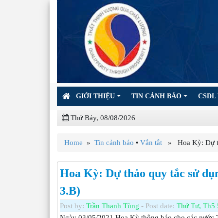
GIỚI THIỆU
TIN CẢNH BÁO
CSDL 
Thứ Bảy, 08/08/2026
Home
»
Tin cảnh báo
•
Vắn tắt
» Hoa Kỳ: Dự thả
Hoa Kỳ: Dự thảo quy tắc sử dụn
3.B)
Post by:
Trần Thanh Tùng
- Post date:
Thứ Tư, Th5 
Ngày 03/05/2021 Hoa Kỳ thông báo cho các nước T