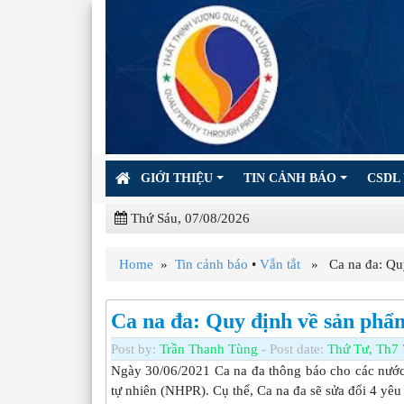
GIỚI THIỆU
TIN CẢNH BÁO
CSDL 
Thứ Sáu, 07/08/2026
Home
»
Tin cảnh báo
•
Vắn tắt
» Ca na đa: Quy 
Ca na đa: Quy định về sản phẩm
Post by:
Trần Thanh Tùng
- Post date:
Thứ Tư, Th7 
Ngày 30/06/2021 Ca na đa thông báo cho các nước
tự nhiên (NHPR). Cụ thể, Ca na đa sẽ sửa đổi 4 yêu