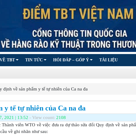
VỀ TBT
TIN TỨC
HỎI ĐÁP – GÓP Ý
TÀI LIỆU
định về sản phẩm y tế tự nhiên của Ca na đa
 y tế tự nhiên của Ca na đa
7, 2021 | 13:52
- View count:
2108
 Thành viên WTO về việc đưa ra dự thảo sửa đổi Quy định về sản phẩ
 cầu về ghi nhãn như sau: