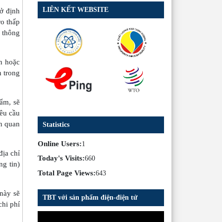
LIÊN KẾT WEBSITE
ở định
o thấp
g thông
n hoặc
n trong
hẩm, sẽ
yêu cầu
àn quan
Statistics
Online Users:
1
địa chỉ
Today's Visits:
660
g tin)
Total Page Views:
643
này sẽ
TBT với sản phẩm điện-điện tử
chi phí
Trình