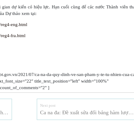
i gian dự kiến có hiệu lực. Hạn cuối cùng để các nước Thành viên th
của Dự thảo xem tại:
l/reg4-eng.html
/reg4-fra.html
bt.gov.vn/2021/07/ca-na-da-quy-dinh-ve-san-pham-y-te-tu-nhien-cua-c
text_font_size="22" title_text_position="left" width="100%"
count_of_comments="2" ]
Next post
Ca na đa: Đề xuất cập nhật Bảng giá trị hàng ngày của Ca na đa
Ca na đa: Đề xuất sửa đổi bảng hàm lượng tham chiếu cho Thực phẩm (TRA)