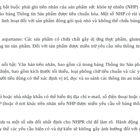
g bắt buộc phải ghi trên nhãn của sản phẩm sức khỏe tự nhiên (NHP) 
ào bảng Thông tin Sản phẩm được tiêu chuẩn hóa. Một số NHP có rủi r
ẽ linh hoạt đối với sản phẩm đóng gói quá nhỏ và không thế chứa bản
à aspartame: Các sản phẩm có chứa chất gây dị ứng thực phẩm, glute
g tin sản phẩm. Đối với sản phẩm được miễn trừ yêu cầu nêu thông ti
à nổi bật: Văn bản trên nhãn, bao gồm cả trong bảng Thông tin Sản p
thiện, bao gồm kích thước tối thiểu, loại phông chữ tiêu chuẩn và các 
i tiêu dùng có thể xác định vị trí, đọc và so sánh các thông tin an to
t hoặc nhà nhập khẩu có thể hiển thị địa chỉ e-mail, số điện thoại hoặc 
 (hoặc ở nơi khác trên nhãn nếu NHP được miễn yêu cầu về bảng thôn
đưa ra một số sửa đổi nhất định cho NHPR chỉ để làm rõ. Hành động 
 thế các yêu cầu hiện có và dự kiến sẽ không gây ảnh hướng đối với 