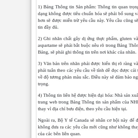
1) Bảng Thông tin Sản phẩm: Thông tin quan trọn
dạng không được tiêu chuẩn hóa sẽ phải bổ sung v
hơn sẽ được miễn trừ yêu cầu này. Yêu cầu cũng s
tin đầy đủ.
2) Ghi nhãn chất gây dị ứng thực phẩm, gluten v
aspartame sẽ phải bắt buộc nêu rõ trong Bảng Thôn
Bảng, sẽ phải ghi thông tin trên nơi khác của nhãn.
3) Văn bản trên nhãn phải được hiển thị rõ ràng v
phải tuân theo các yêu cầu về tính dễ đọc được cải 
về độ tương phản màu sắc. Điều này sẽ đảm bảo ngườ
trọng.
4) Thông tin liên hệ được hiện đại hóa: Nhà sản xuấ
trang web trong Bảng Thông tin sản phẩm của NHP
thay vì địa chỉ bưu điện, theo yêu cầu hiện tại.
Ngoài ra, Bộ Y tế Canada sẽ nhân cơ hội này để 
không đưa ra các yêu cầu mới cũng như không thay
của các bên liên quan.