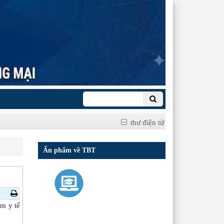
thư điện tử
Ấn phẩm về TBT
m y tế