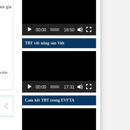
chơi
am gia
Video
00:00
18:50
TBT với nông sản Việt
Trình
chơi
Video
a-na-
00:00
17:31
Cam kết TBT trong EVFTA
Trình
chơi
Video