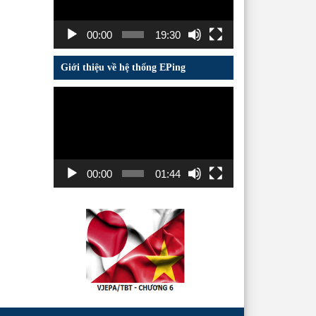
00:00
19:30
Giới thiệu về hệ thống EPing
Trình
chơi
Video
00:00
01:44