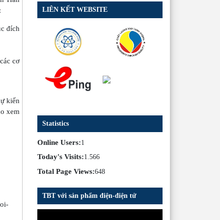
LIÊN KẾT WEBSITE
:
ục đích
 các cơ
dự kiến
hảo xem
Statistics
Online Users:
1
Today's Visits:
1.566
Total Page Views:
648
TBT với sản phẩm điện-điện tử
oi-
Trình