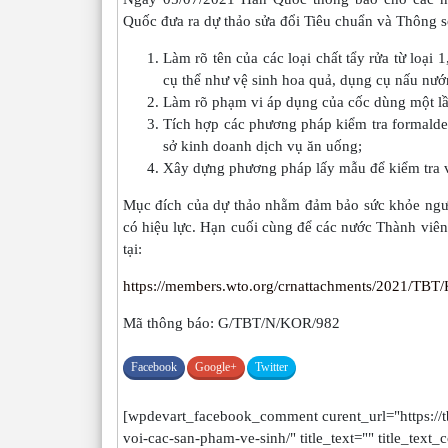
Quốc đưa ra dự thảo sửa đổi Tiêu chuẩn và Thông s
Làm rõ tên của các loại chất tẩy rửa từ loại 
cụ thể như vệ sinh hoa quả, dụng cụ nấu nư
Làm rõ phạm vi áp dụng của cốc dùng một lần
Tích hợp các phương pháp kiểm tra formalde
sở kinh doanh dịch vụ ăn uống;
Xây dựng phương pháp lấy mẫu để kiểm tra v
Mục đích của dự thảo nhằm đảm bảo sức khỏe người
có hiệu lực. Hạn cuối cùng để các nước Thành viên
tại:
https://members.wto.org/crnattachments/2021/TB
Mã thông báo: G/TBT/N/KOR/982
Facebook
Google+
Twitter
[wpdevart_facebook_comment curent_url="https://t
voi-cac-san-pham-ve-sinh/" title_text="" title_text_