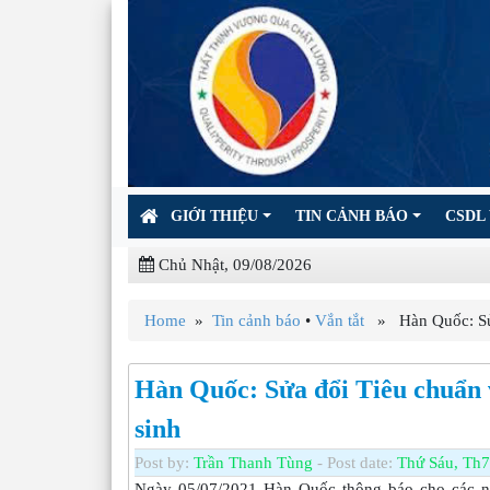
GIỚI THIỆU
TIN CẢNH BÁO
CSDL 
Chủ Nhật, 09/08/2026
Home
»
Tin cảnh báo
•
Vắn tắt
» Hàn Quốc: Sửa 
Hàn Quốc: Sửa đổi Tiêu chuẩn v
sinh
Post by:
Trần Thanh Tùng
- Post date:
Thứ Sáu, Th7 
Ngày 05/07/2021 Hàn Quốc thông báo cho các 