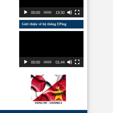
00:00
19:30
Giới thiệu về hệ thống EPing
Trình
chơi
Video
00:00
01:44