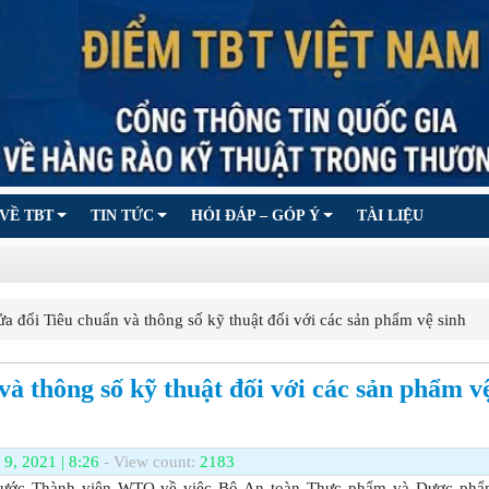
VỀ TBT
TIN TỨC
HỎI ĐÁP – GÓP Ý
TÀI LIỆU
đổi Tiêu chuẩn và thông số kỹ thuật đối với các sản phẩm vệ sinh
à thông số kỹ thuật đối với các sản phẩm v
9, 2021 | 8:26
- View count:
2183
nước Thành viên WTO về việc Bộ An toàn Thực phẩm và Dược ph