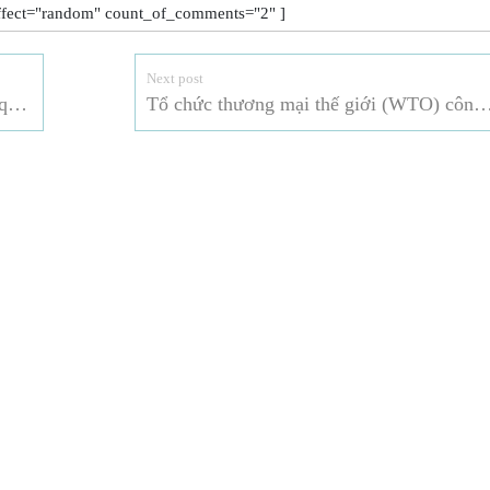
fect="random" count_of_comments="2" ]
Next post
Hoa Kỳ: Sửa đổi một phần “Danh sách quốc gia về các chất được phép và bị cấm” trong các quy định hữu cơ của Bộ Nông nghiệp Hoa Kỳ (USDA)
Tổ chức thương mại thế giới (WTO) công bố Báo cáo thường ni