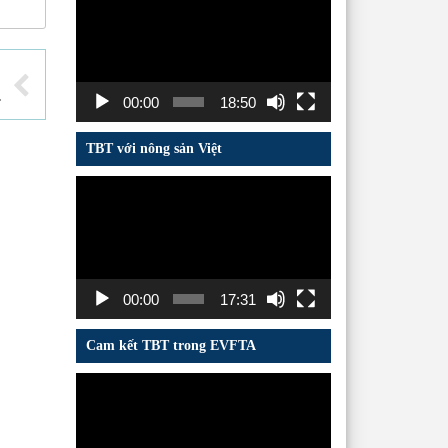
chơi
Video
ên năm 2021
00:00
18:50
TBT với nông sản Việt
Trình
chơi
Video
00:00
17:31
Cam kết TBT trong EVFTA
Trình
chơi
Video