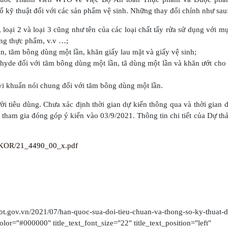
ố kỹ thuật đối với các sản phẩm vệ sinh. Những thay đổi chính như sau
1, loại 2 và loại 3 cũng như tên của các loại chất tẩy rửa sử dụng với m
ớng thực phẩm, v.v …;
, tăm bông dùng một lần, khăn giấy lau mặt và giấy vệ sinh;
hyde đối với tăm bông dùng một lần, tã dùng một lần và khăn ướt cho
i khuẩn nói chung đối với tăm bông dùng một lần.
 tiêu dùng. Chưa xác định thời gian dự kiến thông qua và thời gian 
 tham gia đóng góp ý kiến vào 03/9/2021. Thông tin chi tiết của Dự t
T/KOR/21_4490_00_x.pdf
bt.gov.vn/2021/07/han-quoc-sua-doi-tieu-chuan-va-thong-so-ky-thuat-d
color="#000000" title_text_font_size="22" title_text_position="left"