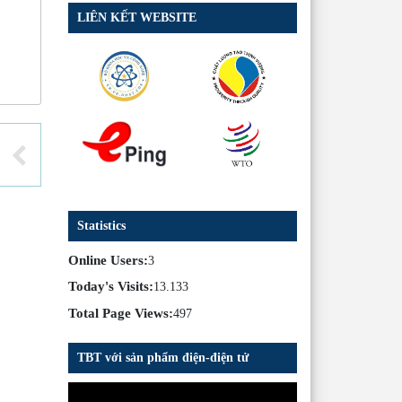
LIÊN KẾT WEBSITE
Statistics
Online Users:
3
Today's Visits:
13.133
Total Page Views:
497
TBT với sản phẩm điện-điện tử
Trình