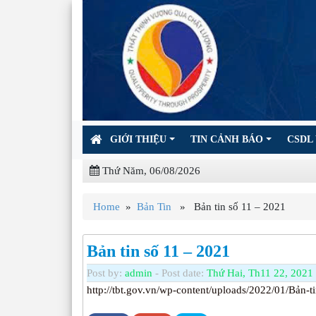
GIỚI THIỆU
TIN CẢNH BÁO
CSDL 
Thứ Năm, 06/08/2026
Home
»
Bản Tin
» Bản tin số 11 – 2021
Bản tin số 11 – 2021
Post by:
admin
- Post date:
Thứ Hai, Th11 22, 2021 
http://tbt.gov.vn/wp-content/uploads/2022/01/Bản-t