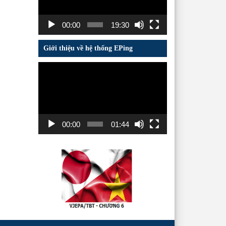
00:00
19:30
Giới thiệu về hệ thống EPing
Trình
chơi
Video
00:00
01:44