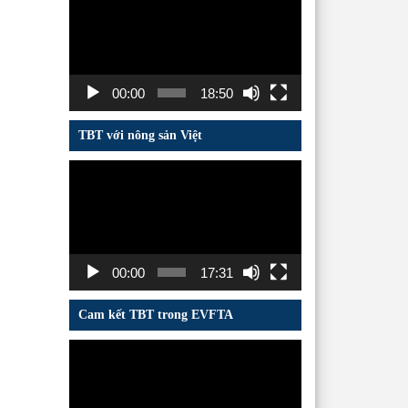
chơi
Video
00:00
18:50
TBT với nông sản Việt
Trình
chơi
Video
00:00
17:31
Cam kết TBT trong EVFTA
Trình
chơi
Video