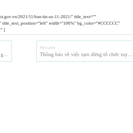
.gov.vn/2021/11/ban-tin-so-11-2021/" title_text=""
22" title_text_position="left" width="100%" bg_color="#CCCCCC"
" ]
Next post
WTO ra mắt công cụ trực tuyến mới để giúp người dùng theo dõi các thay đổi trong danh pháp sản phẩm
Thông báo về việc tạm dừng tổ chức tuyển dụng viên chức năm 2021