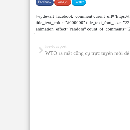
Facebook
Google+
Twitter
[wpdevart_facebook_comment curent_url="https://tbt
title_text_color="#000000" title_text_font_size="
animation_effect="random" count_of_comments="2
Previous post