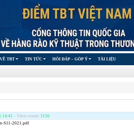
VỀ TBT
TIN TỨC
HỎI ĐÁP – GÓP Ý
TÀI LIỆU
| 14:41
- View count:
1156
in-S11-2021.pdf