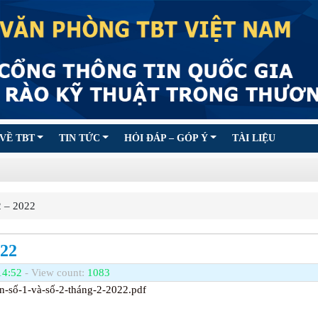
VỀ TBT
TIN TỨC
HỎI ĐÁP – GÓP Ý
TÀI LIỆU
2 – 2022
022
14:52
- View count:
1083
in-số-1-và-số-2-tháng-2-2022.pdf