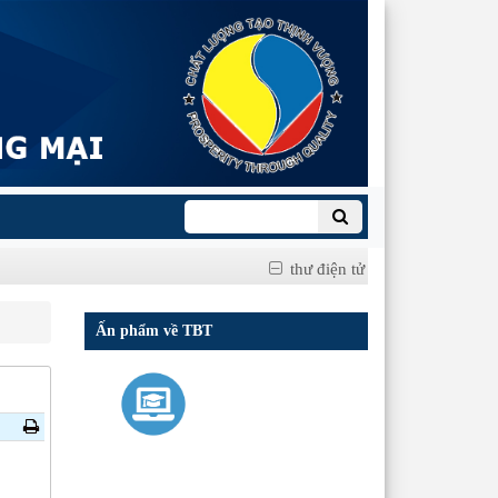
thư điện tử
Ấn phẩm về TBT