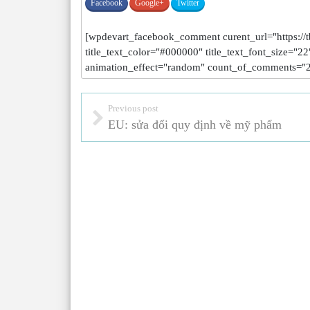
Facebook
Google+
Twitter
[wpdevart_facebook_comment curent_url="https://tb
title_text_color="#000000" title_text_font_size="
animation_effect="random" count_of_comments="2
Previous post
EU: sửa đổi quy định về mỹ phẩm