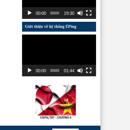
00:00
19:30
Giới thiệu về hệ thống EPing
Trình
chơi
Video
00:00
01:44