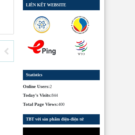
LIÊN KẾT WEBSITE
Statistics
Online Users:
2
Today's Visits:
844
Total Page Views:
400
TBT với sản phẩm điện-điện tử
Trình