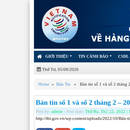
GIỚI THIỆU
TIN CẢNH BÁO
CSDL 
Thứ Tư, 05/08/2026
Home
»
Bản Tin
» Bản tin số 1 và số 2 tháng 
Bản tin số 1 và số 2 tháng 2 – 2
Post by:
admin
- Post date:
Thứ Ba, Th2 22, 2022 | 
http://tbt.gov.vn/wp-content/uploads/2022/10/Bản-t