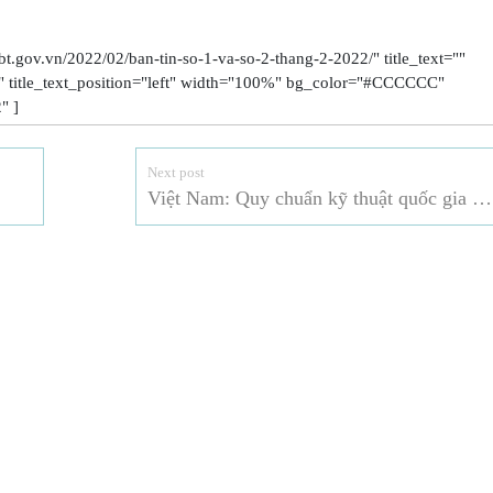
t.gov.vn/2022/02/ban-tin-so-1-va-so-2-thang-2-2022/" title_text=""
22" title_text_position="left" width="100%" bg_color="#CCCCCC"
" ]
Next post
Việt Nam: Quy chuẩn kỹ thuật quốc gia về tương thích điện từ đối với thiết bị âm thanh không dây dải tần từ 25 mhz đến 2000 mhz