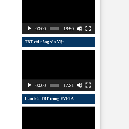
chơi
Video
00:00
18:50
TBT với nông sản Việt
Trình
chơi
Video
00:00
17:31
Cam kết TBT trong EVFTA
Trình
chơi
Video