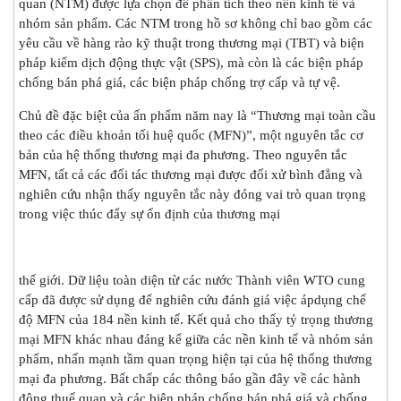
quan (NTM) được lựa chọn để phân tích theo nền kinh tế và
nhóm sản phẩm. Các NTM trong hồ sơ không chỉ bao gồm các
yêu cầu về hàng rào kỹ thuật trong thương mại (TBT) và biện
pháp kiểm dịch động thực vật (SPS), mà còn là các biện pháp
chống bán phá giá, các biện pháp chống trợ cấp và tự vệ.
Chủ đề đặc biệt của ấn phẩm năm nay là “Thương mại toàn cầu
theo các điều khoản tối huệ quốc (MFN)”, một nguyên tắc cơ
bản của hệ thống thương mại đa phương. Theo nguyên tắc
MFN, tất cả các đối tác thương mại được đối xử bình đẳng và
nghiên cứu nhận thấy nguyên tắc này đóng vai trò quan trọng
trong việc thúc đẩy sự ổn định của thương mại
thế giới. Dữ liệu toàn diện từ các nước Thành viên WTO cung
cấp đã được sử dụng để nghiên cứu đánh giá việc ápdụng chế
độ MFN của 184 nền kinh tế. Kết quả cho thấy tỷ trọng thương
mại MFN khác nhau đáng kể giữa các nền kinh tế và nhóm sản
phẩm, nhấn mạnh tầm quan trọng hiện tại của hệ thống thương
mại đa phương. Bất chấp các thông báo gần đây về các hành
động thuế quan và các biện pháp chống bán phá giá và chống