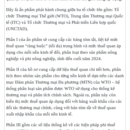
Đây là ấn phẩm phát hành chung giữa ba tổ chức lớn gồm: Tổ
chức Thương mại Thế giới (WTO), Trung tâm Thương mại Quốc
tế (ITC) và Tổ chức Thương mại và Phát triển Liên hợp quốc
(UNCTAD).
Phần I của ấn phẩm sẽ cung cấp các bảng tóm tắt, liệt kê mức
thuế quan “ràng buộc” (tối đa) trung bình và mức thuế quan áp
dụng cho mỗi nền kinh tế đối, phân loạt theo sản phẩm nông
nghiệp và phi nông nghiệp, tính đến cuối năm 2024.
Phần II của hồ sơ cung cấp dữ liệu thuế quan chi tiết hơn, phân
tích theo nhóm sản phẩm cho từng nền kinh tế dựa trên các danh
mục Đàm phán Thương mại Đa phương (MTN) của WTO – hệ
thống phân loại sản phẩm được WTO sử dụng cho thống kê
thương mại và phân tích chính sách. Ngoài ra, phần này còn
hiển thị mức thuế quan áp dụng đối với hàng xuất khẩu của các
đối tác thương mại chính, cùng với bản tóm tắt về thuế quan
xuất nhập khẩu của mỗi nền kinh tế.
Phần III gồm các số liệu thống kê về các biện pháp phi thuế