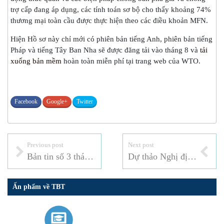
trợ cấp đang áp dụng, các tính toán sơ bộ cho thấy khoảng 74%
thương mại toàn cầu được thực hiện theo các điều khoản MFN.
Hiện Hồ sơ này chỉ mới có phiên bản tiếng Anh, phiên bản tiếng
Pháp và tiếng Tây Ban Nha sẽ được đăng tải vào tháng 8 và
tải
xuống bản mềm
hoàn toàn miễn phí tại trang web của WTO.
Facebook
Google+
Twitter
Previous post
Next post
Bản tin số 3 tháng 7 – 2025
Dự thảo Nghị định sửa đổi, bổ sung một số điều của Nghị định số 15/2018/NĐ- CP hướng dẫn Luật An toàn thực phẩm của Việt Nam
Ấn phẩm về TBT