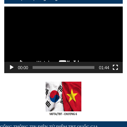
Trình
chơi
Video
00:00
01:44