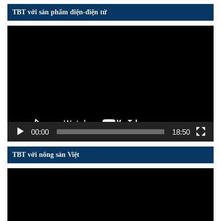
TBT với sản phẩm điện-điện tử
Trình
chơi
Video
00:00
18:50
TBT với nông sản Việt
Trình
chơi
Video