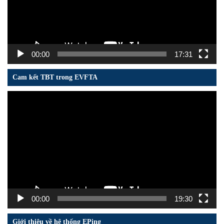
00:00
17:31
Cam kết TBT trong EVFTA
Trình
chơi
Video
00:00
19:30
Giới thiệu về hệ thống EPing