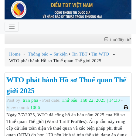
thư điện tử
Home
»
Thông báo – Sự kiện
•
Tin TBT
•
Tin WTO
»
WTO phát hành Hồ sơ Thuế quan Thế giới 2025
WTO phát hành Hồ sơ Thuế quan Thế
giới 2025
Post by:
tran pha
- Post date:
Thứ Sáu, Th8 22, 2025 | 14:33
-
View count:
1006
Ngày 7/7/2025, WTO đã công bố ấn bản năm 2025 của Hồ sơ
Thuế quan Thế giới (World Tariff Profiles). Ấn phẩm này cung
cấp dữ liệu toàn diện về thuế quan và các biện pháp phi thuế
quan (NTM) do hơn 170 nền kinh tế trên thế giới đang áp dụng.