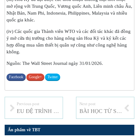
mở rộng với Trung Quốc, Vương quốc Anh, Liên minh châu Âu,
Nhật Bản, Nam Phi, Indonesia, Philippines, Malaysia và nhiều
quốc gia khác.
(iv) Các quốc gia Thành viên WTO và các đối tác khác đã đồng
ý mở cửa thị trường cho hàng nông sản Hoa Kỳ và ký kết các
hợp đồng mua sắm thiết bị quân sự cũng như công nghệ hàng
không.
Nguồn: The Wall Street Journal ngày 31/01/2026.
Facebook
Google+
Twitter
Previous post
Next post
EU ĐỆ TRÌNH KẾ HOẠCH CẢI TỔ WTO TOÀN DIỆN: ĐẢM BẢO TÍNH DỰ ĐOÁN, CÔNG BẰNG VÀ LINH HOẠT
BÀI HỌC TỪ SỰ RẠN NỨT CỦA THỊ TRƯỜNG CARBON CHÂU ÂU
Ấn phẩm về TBT