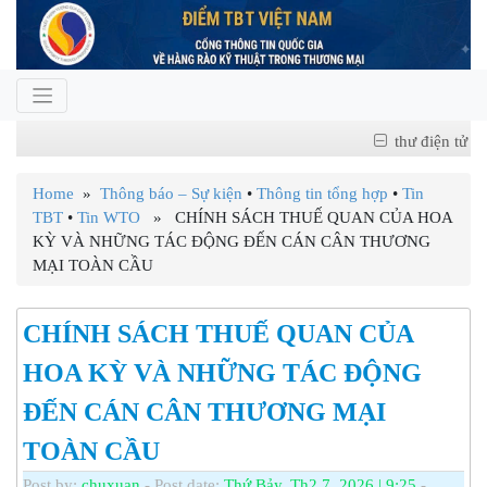
thư điện tử
Home
»
Thông báo – Sự kiện
•
Thông tin tổng hợp
•
Tin
TBT
•
Tin WTO
» CHÍNH SÁCH THUẾ QUAN CỦA HOA
KỲ VÀ NHỮNG TÁC ĐỘNG ĐẾN CÁN CÂN THƯƠNG
MẠI TOÀN CẦU
CHÍNH SÁCH THUẾ QUAN CỦA
HOA KỲ VÀ NHỮNG TÁC ĐỘNG
ĐẾN CÁN CÂN THƯƠNG MẠI
TOÀN CẦU
Post by:
chuxuan
- Post date:
Thứ Bảy, Th2 7, 2026 | 9:25
-