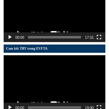
00:00
17:31
Cam kết TBT trong EVFTA
Trình
chơi
Video
00:00
19:30