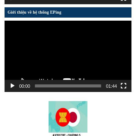
Giới thiệu về hệ thống EPing
Trình
chơi
Video
00:00
01:44