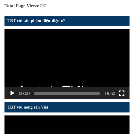
Total Page Views:
707
TBT với sản phẩm điện-điện tử
Trình
chơi
Video
00:00
18:50
TBT với nông sản Việt
Trình
chơi
Video