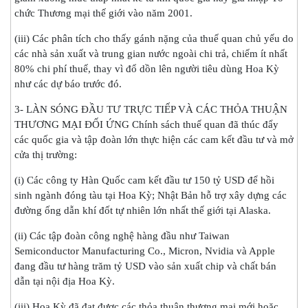
chức Thương mại thế giới vào năm 2001.
(iii) Các phân tích cho thấy gánh nặng của thuế quan chủ yếu do
các nhà sản xuất và trung gian nước ngoài chi trả, chiếm ít nhất
80% chi phí thuế, thay vì đổ dồn lên người tiêu dùng Hoa Kỳ
như các dự báo trước đó.
3- LÀN SÓNG ĐẦU TƯ TRỰC TIẾP VÀ CÁC THỎA THUẬN
THƯƠNG MẠI ĐỐI ỨNG Chính sách thuế quan đã thúc đẩy
các quốc gia và tập đoàn lớn thực hiện các cam kết đầu tư và mở
cửa thị trường:
(i) Các công ty Hàn Quốc cam kết đầu tư 150 tỷ USD để hồi
sinh ngành đóng tàu tại Hoa Kỳ; Nhật Bản hỗ trợ xây dựng các
đường ống dẫn khí đốt tự nhiên lớn nhất thế giới tại Alaska.
(ii) Các tập đoàn công nghệ hàng đầu như Taiwan
Semiconductor Manufacturing Co., Micron, Nvidia và Apple
đang đầu tư hàng trăm tỷ USD vào sản xuất chip và chất bán
dẫn tại nội địa Hoa Kỳ.
(iii) Hoa Kỳ đã đạt được các thỏa thuận thương mại mới hoặc