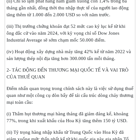
(ii) Chỉ số lạm phát hàng năm giảm xuống còn 1,4% trong ba
tháng gần nhất, đồng thời thu nhập thực tế của người lao động
tăng thêm từ 1.000 đến 2.000 USD so với năm trước.
(iii) Thị trường chứng khoán đạt 52 mức cao kỷ lục kể từ khi
ông đắc cử vào năm 2024, với kỳ vọng chỉ số Dow Jones
Industrial Average sẽ sớm chạm mốc 50.000 điểm.
(iv) Hoạt động xây dựng nhà máy tăng 42% kể từ năm 2022 và
sản lượng thép nội địa tăng hơn 300.000 tấn mỗi tháng.
2- TÁC ĐỘNG ĐẾN THƯƠNG MẠI QUỐC TẾ VÀ VAI TRÒ
CỦA THUẾ QUAN
Điểm nhấn quan trọng trong chính sách này là việc sử dụng thuế
quan như một công cụ đòn bẩy để tái cấu trúc dòng chảy thương
mại toàn cầu:
(i) Thâm hụt thương mại hàng tháng đã giảm đáng kể, khoảng
77%, trong khi xuất khẩu của Hoa Kỳ tăng thêm 150 tỷ USD.
(ii) Tỷ trọng hàng nhập khẩu từ Trung Quốc vào Hoa Kỳ đã
giảm xuống mức thấp nhất kể từ khi quốc gia này gia nhập Tổ