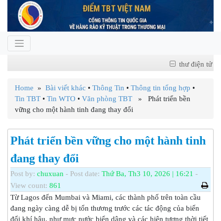
thư điện tử
Home
»
Bài viết khác
•
Thông Tin
•
Thông tin tổng hợp
•
Tin TBT
•
Tin WTO
•
Văn phòng TBT
» Phát triển bền
vững cho một hành tinh đang thay đổi
Phát triển bền vững cho một hành tinh
đang thay đổi
Post by:
chuxuan
- Post date:
Thứ Ba, Th3 10, 2026 | 16:21
-
View count:
861
Từ Lagos đến Mumbai và Miami, các thành phố trên toàn cầu
đang ngày càng dễ bị tổn thương trước các tác động của biến
đổi khí hậu, như mực nước biển dâng và các hiện tượng thời tiết