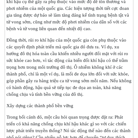
khí hậu cụ thể gây ra phụ thuộc vào mức độ dễ tổn thương và
phơi nhiễm của một quốc gia. Các hiện tượng thời tiết cực đoan
gia tăng được dự báo sẽ làm tăng đáng kể tình trạng bệnh tật và
tử vong sớm, cũng như mức độ phơi nhiễm của dân số với các
bệnh và tử vong liên quan đến nhiệt độ cao.
Đồng thời, rủi ro khí hậu của một quốc gia còn phụ thuộc vào
các quyết định phát triển mà quốc gia đó đưa ra. Ví dụ, xu
hướng đô thị hóa toàn cầu khiến nhiều người đối mặt với rủi ro
sức khỏe cao hơn, vì tác động của biến đổi khí hậu có thể trầm
trọng hơn trong môi trường đô thị. Ô nhiễm không khí ở các
thành phố, chỉ là một ví dụ, là mối đe dọa lớn đối với sức khỏe,
góp phần gây ra hàng triệu ca tử vong sớm mỗi năm. Nếu không
có hành động, hậu quả sẽ tiếp tục đe dọa an toàn, khả năng
chống chịu và tính bền vững của đô thị.
Xây dựng các thành phố bền vững
Trong bối cảnh đó, một câu hỏi quan trọng được đặt ra: Phát
triển có khả năng chống chịu khí hậu khác gì so với các chiến
lược phát triển truyền thống? Nó tác động thế nào đến các thành
phố nói riêng? Cần nhiều nỗ lực hơn để chuyển “tư duy thích