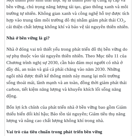
Một thành phố sinh thái thực sự là thành phố tự cung tự cấp và
bền vững, chú trọng năng lượng tái tạo, giao thông xanh và môi
trường tự nhiên. Không gian xanh và công nghệ hỗ trợ được tích
hợp vào trung tâm môi trường đô thị nhằm giảm phát thải CO₂,
cải thiện chất lượng không khí và bảo vệ tài nguyên thiên nhiên.
Nhà ở bền vững là gì?
Nhà ở đóng vai trò thiết yếu trong phát triển đô thị bền vững do
sự phụ thuộc vào tài nguyên thiên nhiên. Theo Mục tiêu 11 của
Chương trình nghị sự 2030, cần bảo đảm mọi người có nhà ở
đầy đủ, an toàn và giá cả phải chăng vào năm 2030. Những
ngôi nhà được thiết kế thông minh này mang lại môi trường
sống thoải mái, lành mạnh và an toàn, đồng thời giảm phát thải
carbon, tiết kiệm năng lượng và khuyến khích lối sống năng
động.
Bốn lợi ích chính của phát triển nhà ở bền vững bao gồm Giảm
thiểu biến đổi khí hậu; Bảo tồn tài nguyên; Giảm tiêu thụ năng
lượng và nâng cao chất lượng không khí trong nhà.
Vai trò của tiêu chuẩn trong phát triển bền vững