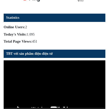
Statistics
Online Users:
2
Today's Visits:
1.095
Total Page Views:
451
TBT với sản phẩm điện-điện tử
Trình
chơi
Video