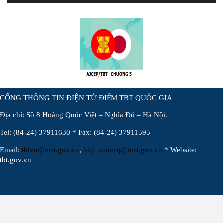
CỔNG THÔNG TIN ĐIỆN TỬ ĐIỂM TBT QUỐC GIA
Địa chỉ: Số 8 Hoàng Quốc Việt – Nghĩa Đô – Hà Nội.
Tel: (84-24) 37911630 * Fax: (84-24) 37911595
Email:
tbtvn@mst.gov.vn
,
htqt_stameq@mst.gov.vn
* Website:
tbt.gov.vn