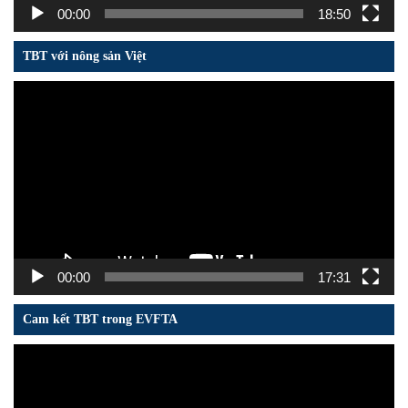
00:00
18:50
TBT với nông sản Việt
Trình
chơi
Video
00:00
17:31
Cam kết TBT trong EVFTA
Trình
chơi
Video