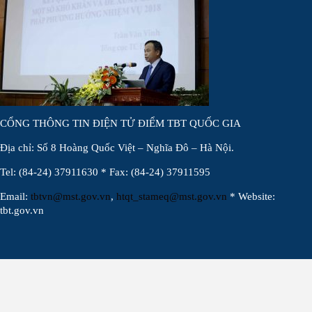
CỔNG THÔNG TIN ĐIỆN TỬ ĐIỂM TBT QUỐC GIA
Địa chỉ: Số 8 Hoàng Quốc Việt – Nghĩa Đô – Hà Nội.
Tel: (84-24) 37911630 * Fax: (84-24) 37911595
Email:
tbtvn@mst.gov.vn
,
htqt_stameq@mst.gov.vn
* Website:
tbt.gov.vn