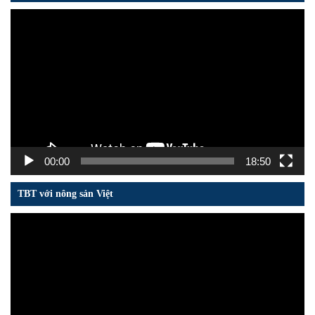
Trình
chơi
Video
00:00
18:50
TBT với nông sản Việt
Trình
chơi
Video