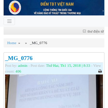
thư điện tử
Home
» » _MG_0776
_MG_0776
Post by:
admin
- Post date:
Thứ Hai, Th1 15, 2018 | 8:33
- View
count:
406