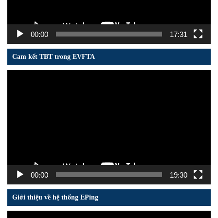
00:00
17:31
Cam kết TBT trong EVFTA
Trình
chơi
Video
00:00
19:30
Giới thiệu về hệ thống EPing
Trình