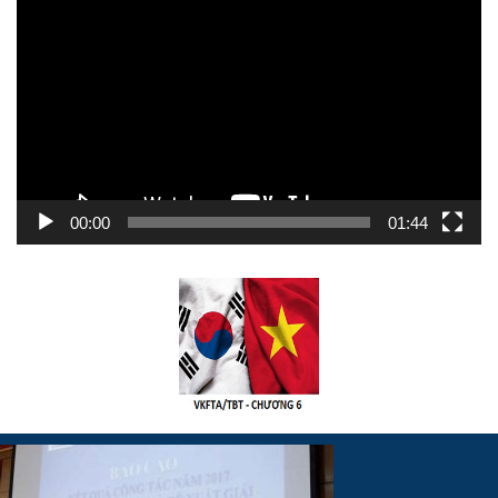
chơi
Video
00:00
01:44