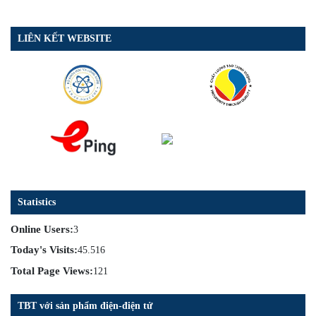
LIÊN KẾT WEBSITE
Statistics
Online Users:
3
Today's Visits:
45.516
Total Page Views:
121
TBT với sản phẩm điện-điện tử