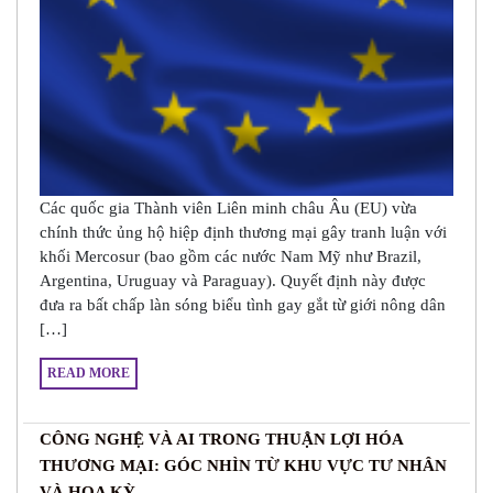
Các quốc gia Thành viên Liên minh châu Âu (EU) vừa
chính thức ủng hộ hiệp định thương mại gây tranh luận với
khối Mercosur (bao gồm các nước Nam Mỹ như Brazil,
Argentina, Uruguay và Paraguay). Quyết định này được
đưa ra bất chấp làn sóng biểu tình gay gắt từ giới nông dân
[…]
READ MORE
CÔNG NGHỆ VÀ AI TRONG THUẬN LỢI HÓA
THƯƠNG MẠI: GÓC NHÌN TỪ KHU VỰC TƯ NHÂN
VÀ HOA KỲ