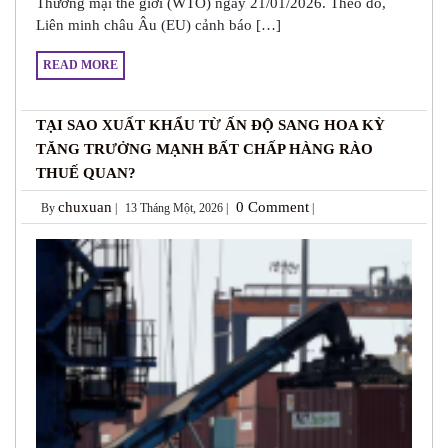
Thương mại thế giới (WTO) ngày 21/01/2026. Theo đó,
Liên minh châu Âu (EU) cảnh báo […]
READ MORE
TẠI SAO XUẤT KHẨU TỪ ẤN ĐỘ SANG HOA KỲ
TĂNG TRƯỞNG MẠNH BẤT CHẤP HÀNG RÀO
THUẾ QUAN?
chuxuan
0 Comment
By
|
13 Tháng Một, 2026 |
|