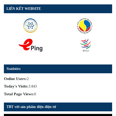
LIÊN KẾT WEBSITE
Statistics
Online Users:
2
Today's Visits:
3.843
Total Page Views:
0
TBT với sản phẩm điện-điện tử