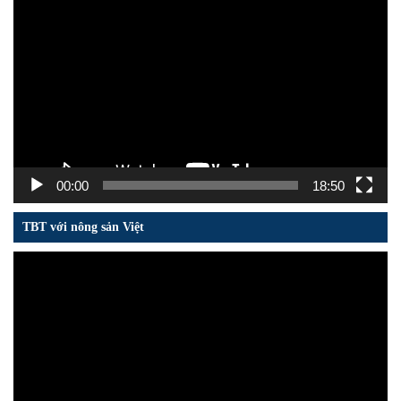
Trình
chơi
Video
00:00
18:50
TBT với nông sản Việt
Trình
chơi
Video