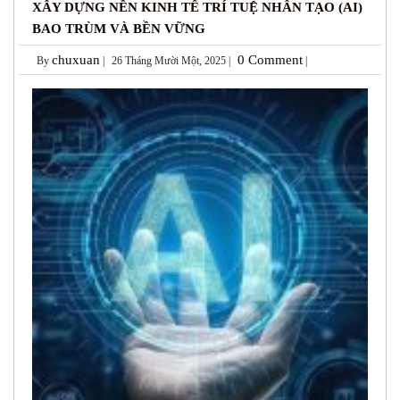
XÂY DỰNG NỀN KINH TẾ TRÍ TUỆ NHÂN TẠO (AI)
BAO TRÙM VÀ BỀN VỮNG
chuxuan
0 Comment
By
|
26 Tháng Mười Một, 2025 |
|