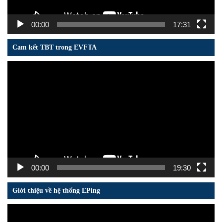
00:00
17:31
Cam kết TBT trong EVFTA
Trình
chơi
Video
00:00
19:30
Giới thiệu về hệ thống EPing
Trình
chơi