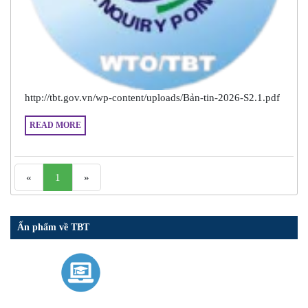
http://tbt.gov.vn/wp-content/uploads/Bản-tin-2026-S2.1.pdf
READ MORE
«
1
»
Ấn phẩm về TBT