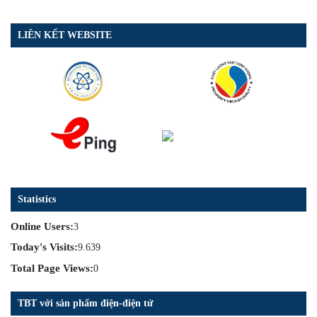
LIÊN KẾT WEBSITE
Statistics
Online Users:
3
Today's Visits:
9.639
Total Page Views:
0
TBT với sản phẩm điện-điện tử