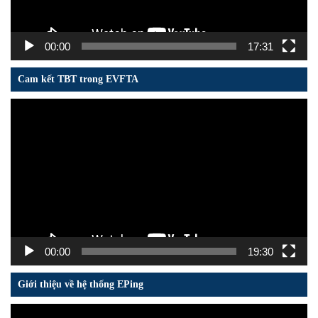
00:00
17:31
Cam kết TBT trong EVFTA
Trình
chơi
Video
00:00
19:30
Giới thiệu về hệ thống EPing
Trình