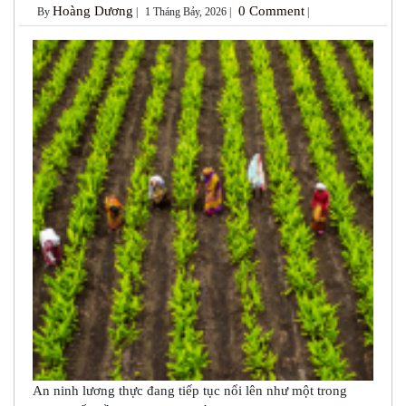
Hoàng Dương
0 Comment
By
|
1 Tháng Bảy, 2026 |
|
An ninh lương thực đang tiếp tục nổi lên như một trong