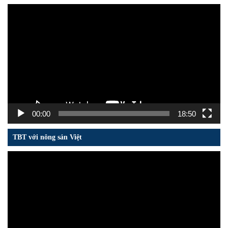
Trình
chơi
Video
00:00
18:50
TBT với nông sản Việt
Trình
chơi
Video