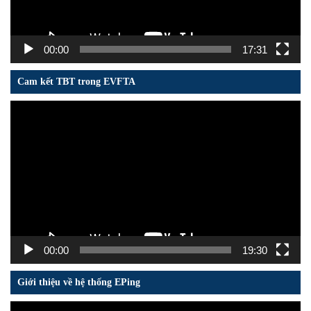
00:00
17:31
Cam kết TBT trong EVFTA
Trình
chơi
Video
00:00
19:30
Giới thiệu về hệ thống EPing
Trình