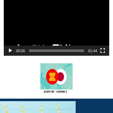
chơi
Video
00:00
01:44