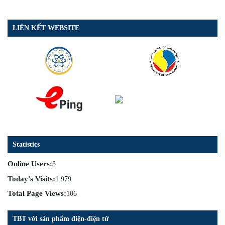
LIÊN KẾT WEBSITE
Statistics
Online Users:
3
Today's Visits:
1.979
Total Page Views:
106
TBT với sản phẩm điện-điện tử