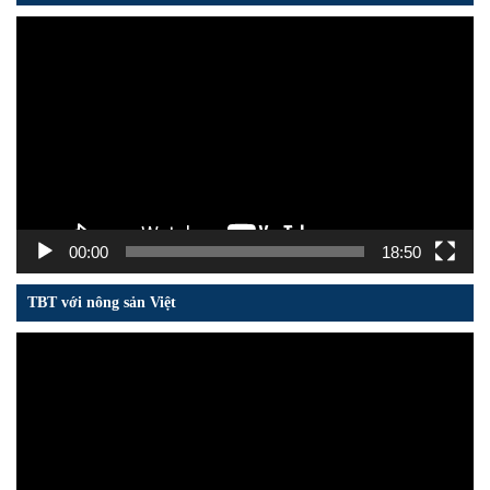
Trình
chơi
Video
00:00
18:50
TBT với nông sản Việt
Trình
chơi
Video