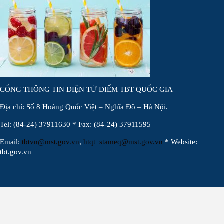
CỔNG THÔNG TIN ĐIỆN TỬ ĐIỂM TBT QUỐC GIA
Địa chỉ: Số 8 Hoàng Quốc Việt – Nghĩa Đô – Hà Nội.
Tel: (84-24) 37911630 * Fax: (84-24) 37911595
Email:
tbtvn@mst.gov.vn
,
htqt_stameq@mst.gov.vn
* Website:
tbt.gov.vn