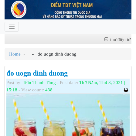
thư điện tử
Home
» » đo uogn dinh duong
đo uogn dinh duong
Post by:
Trần Thanh Tùng
- Post date:
Thứ Năm, Th4 8, 2021 |
15:18
- View count:
438