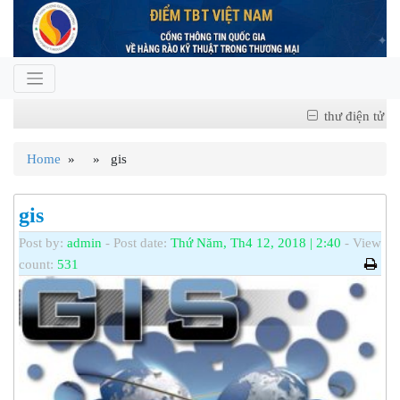
thư điện tử
Home
» » gis
gis
Post by:
admin
- Post date:
Thứ Năm, Th4 12, 2018 | 2:40
- View
count:
531