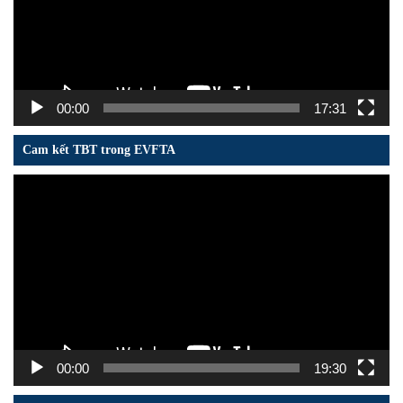
00:00
17:31
Cam kết TBT trong EVFTA
Trình
chơi
Video
00:00
19:30