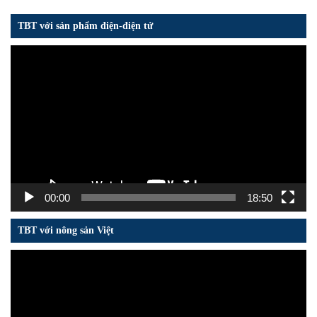
TBT với sản phẩm điện-điện tử
Trình
chơi
Video
00:00
18:50
TBT với nông sản Việt
Trình
chơi
Video