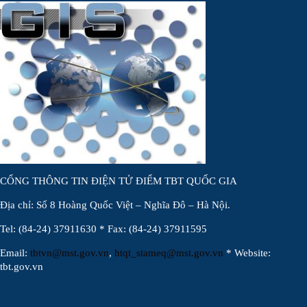
CỔNG THÔNG TIN ĐIỆN TỬ ĐIỂM TBT QUỐC GIA
Địa chỉ: Số 8 Hoàng Quốc Việt – Nghĩa Đô – Hà Nội.
Tel: (84-24) 37911630 * Fax: (84-24) 37911595
Email:
tbtvn@mst.gov.vn
,
htqt_stameq@mst.gov.vn
* Website:
tbt.gov.vn