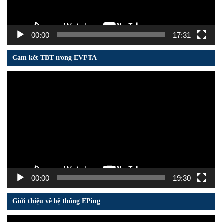
00:00
17:31
Cam kết TBT trong EVFTA
Trình
chơi
Video
00:00
19:30
Giới thiệu về hệ thống EPing
Trình