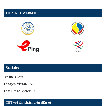
LIÊN KẾT WEBSITE
Statistics
Online Users:
5
Today's Visits:
70.650
Total Page Views:
196
TBT với sản phẩm điện-điện tử