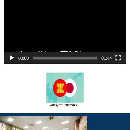
chơi
Video
00:00
01:44