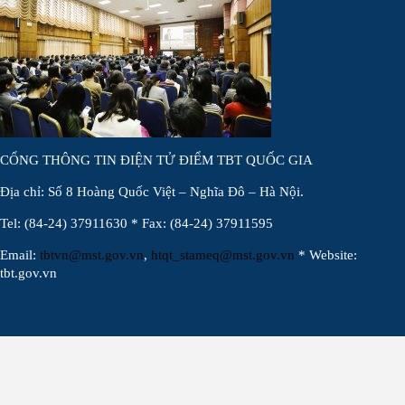
CỔNG THÔNG TIN ĐIỆN TỬ ĐIỂM TBT QUỐC GIA
Địa chỉ: Số 8 Hoàng Quốc Việt – Nghĩa Đô – Hà Nội.
Tel: (84-24) 37911630 * Fax: (84-24) 37911595
Email:
tbtvn@mst.gov.vn
,
htqt_stameq@mst.gov.vn
* Website:
tbt.gov.vn