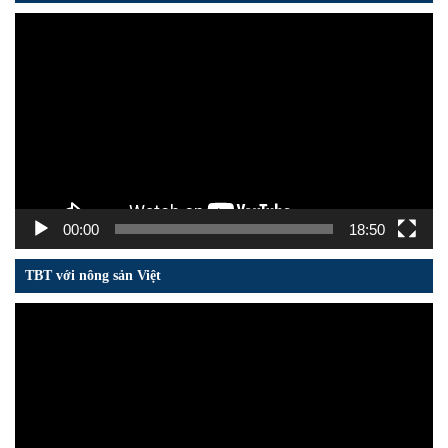
Trình
chơi
Video
00:00
18:50
TBT với nông sản Việt
Trình
chơi
Video