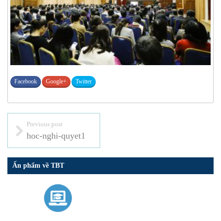
Facebook
Google+
Twitter
Previous post
hoc-nghi-quyet1
Ấn phẩm về TBT