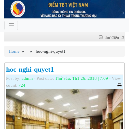
thư điện tử
Home
» » hoc-nghi-quyet1
hoc-nghi-quyet1
Post by:
admin
- Post date:
Thứ Sáu, Th1 26, 2018 | 7:09
- View
count:
724