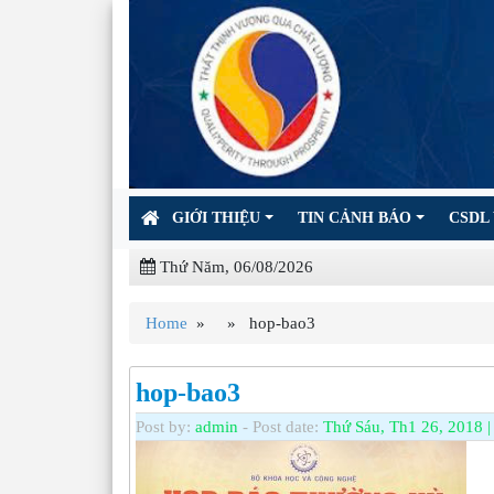
GIỚI THIỆU
TIN CẢNH BÁO
CSDL 
Thứ Năm, 06/08/2026
Home
» » hop-bao3
hop-bao3
Post by:
admin
- Post date:
Thứ Sáu, Th1 26, 2018 |