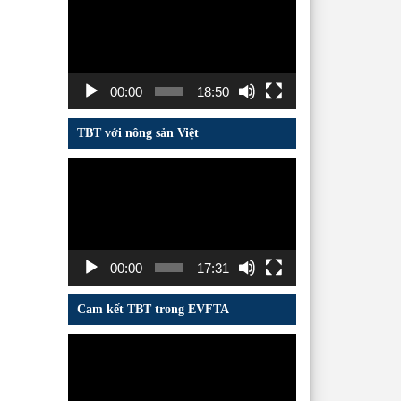
chơi
Video
00:00
18:50
TBT với nông sản Việt
Trình
chơi
Video
00:00
17:31
Cam kết TBT trong EVFTA
Trình
chơi
Video