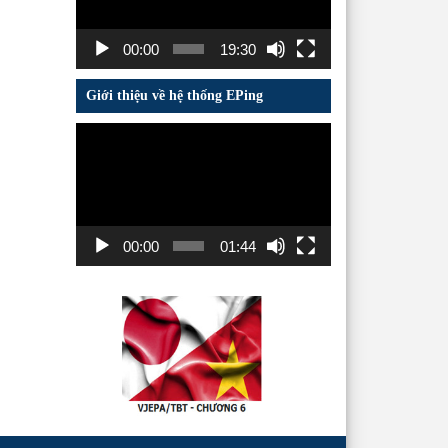
00:00
19:30
Giới thiệu về hệ thống EPing
Trình
chơi
Video
00:00
01:44