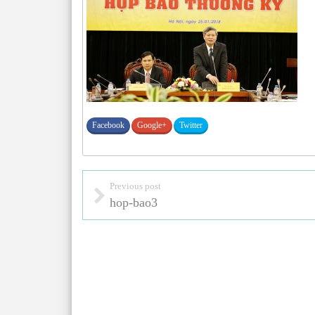
Facebook
Google+
Twitter
Previous post
hop-bao3