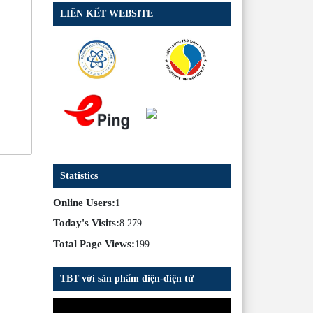
LIÊN KẾT WEBSITE
Statistics
Online Users:
1
Today's Visits:
8.279
Total Page Views:
199
TBT với sản phẩm điện-điện tử
Trình