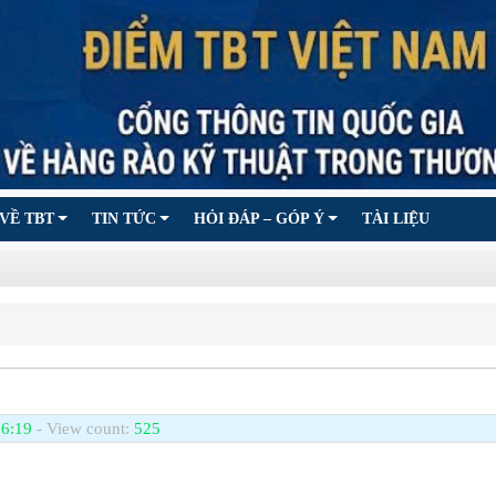
VỀ TBT
TIN TỨC
HỎI ĐÁP – GÓP Ý
TÀI LIỆU
 6:19
- View count:
525