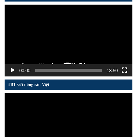
Trình
chơi
Video
00:00
18:50
TBT với nông sản Việt
Trình
chơi
Video