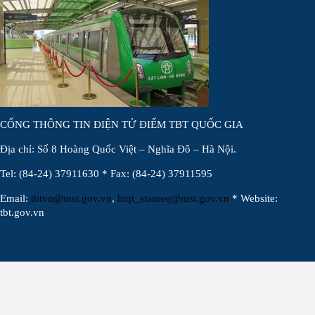
CỔNG THÔNG TIN ĐIỆN TỬ ĐIỂM TBT QUỐC GIA
Địa chỉ: Số 8 Hoàng Quốc Việt – Nghĩa Đô – Hà Nội.
Tel: (84-24) 37911630 * Fax: (84-24) 37911595
Email:
tbtvn@mst.gov.vn
,
htqt_stameq@mst.gov.vn
* Website:
tbt.gov.vn