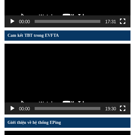
00:00
17:31
Cam kết TBT trong EVFTA
Trình
chơi
Video
00:00
19:30
Giới thiệu về hệ thống EPing
Trình