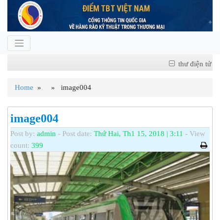
thư điện tử
Home
» » image004
image004
Post by:
admin
- Post date:
Thứ Hai, Th1 15, 2018 | 3:11
- View
count:
399