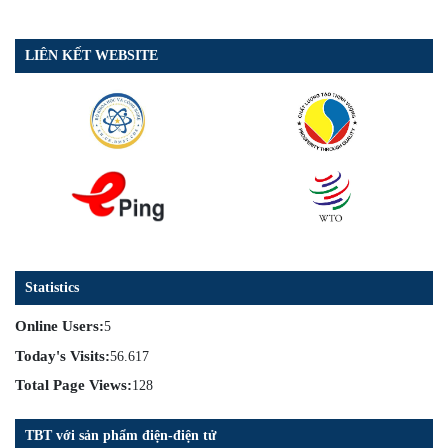
LIÊN KẾT WEBSITE
Statistics
Online Users:
5
Today's Visits:
56.617
Total Page Views:
128
TBT với sản phẩm điện-điện tử