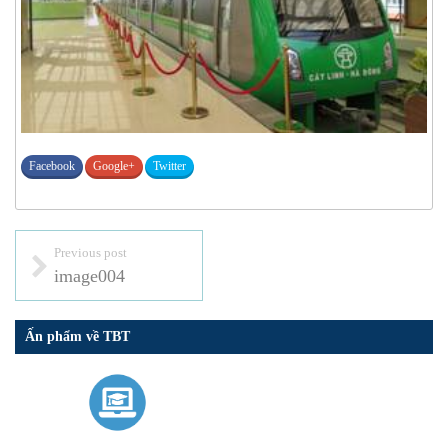
Facebook
Google+
Twitter
Previous post
image004
Ấn phẩm về TBT