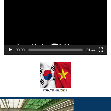
chơi
Video
00:00
01:44