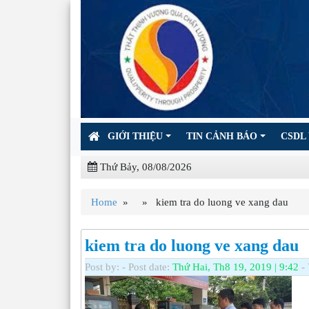
GIỚI THIỆU
TIN CẢNH BÁO
CSDL 
Thứ Bảy, 08/08/2026
Home
» » kiem tra do luong ve xang dau
kiem tra do luong ve xang dau
Post by:
- Post date:
Thứ Hai, Th8 19, 2019 | 9:42
- 