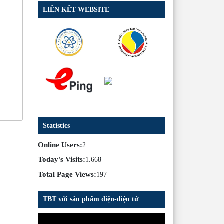
LIÊN KẾT WEBSITE
Statistics
Online Users:
2
Today's Visits:
1.668
Total Page Views:
197
TBT với sản phẩm điện-điện tử
Trình