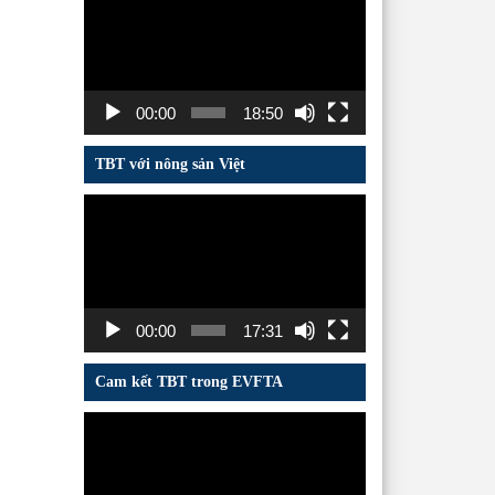
chơi
Video
00:00
18:50
TBT với nông sản Việt
Trình
chơi
Video
00:00
17:31
Cam kết TBT trong EVFTA
Trình
chơi
Video