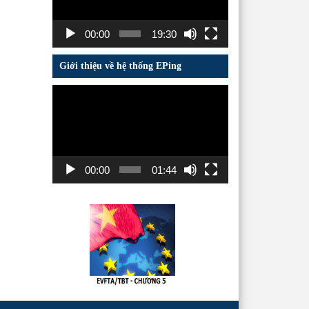
00:00
19:30
Giới thiệu về hệ thống EPing
Trình
chơi
Video
00:00
01:44