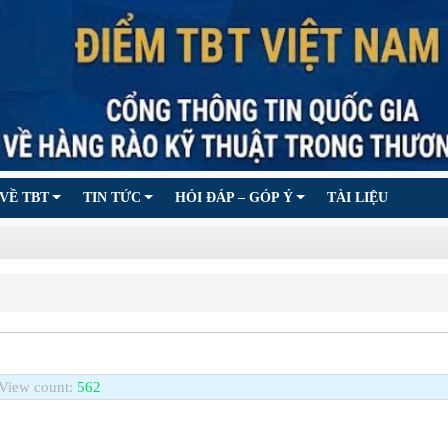
VỀ TBT
TIN TỨC
HỎI ĐÁP – GÓP Ý
TÀI LIỆU
View count:
562