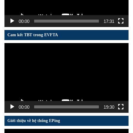
00:00
17:31
Cam kết TBT trong EVFTA
Trình
chơi
Video
00:00
19:30
Giới thiệu về hệ thống EPing
Trình