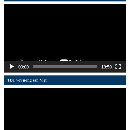
Trình
chơi
Video
00:00
18:50
TBT với nông sản Việt
Trình
chơi
Video