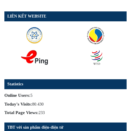
LIÊN KẾT WEBSITE
Statistics
Online Users:
5
Today's Visits:
80.430
Total Page Views:
233
TBT với sản phẩm điện-điện tử