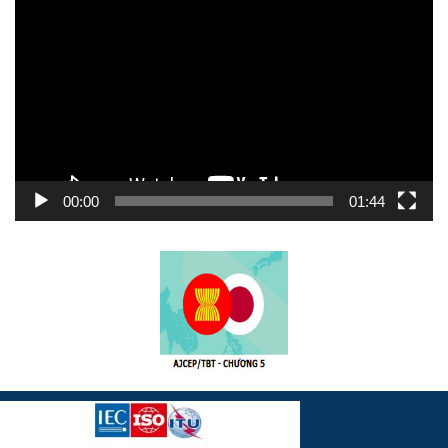
chơi
Video
00:00
01:44