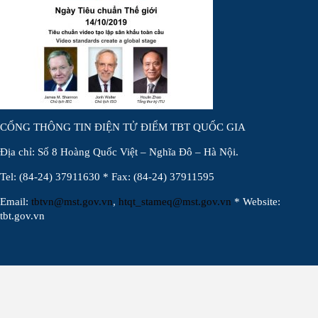
CỔNG THÔNG TIN ĐIỆN TỬ ĐIỂM TBT QUỐC GIA
Địa chỉ: Số 8 Hoàng Quốc Việt – Nghĩa Đô – Hà Nội.
Tel: (84-24) 37911630 * Fax: (84-24) 37911595
Email:
tbtvn@mst.gov.vn
,
htqt_stameq@mst.gov.vn
* Website:
tbt.gov.vn