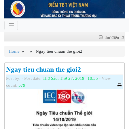
thư điện tử
Home
» » Ngay tieu chuan the gioi2
Ngay tieu chuan the gioi2
Post by:
- Post date:
Thứ Sáu, Th9 27, 2019 | 10:35
- View
count:
579