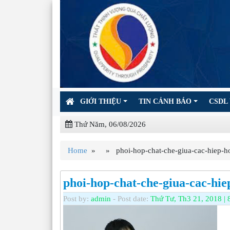
GIỚI THIỆU
TIN CẢNH BÁO
CSDL 
Thứ Năm, 06/08/2026
Home
» » phoi-hop-chat-che-giua-cac-hiep-hoi
phoi-hop-chat-che-giua-cac-hi
Post by:
admin
- Post date:
Thứ Tư, Th3 21, 2018 | 