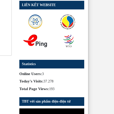
LIÊN KẾT WEBSITE
Statistics
Online Users:
3
Today's Visits:
37.278
Total Page Views:
193
TBT với sản phẩm điện-điện tử
Trình