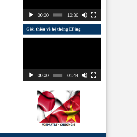
00:00
19:30
Giới thiệu về hệ thống EPing
Trình
chơi
Video
00:00
01:44