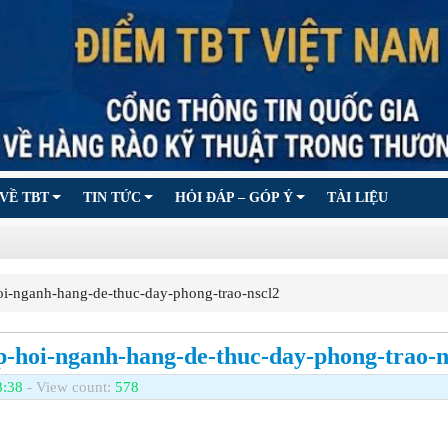
VỀ TBT
TIN TỨC
HỎI ĐÁP – GÓP Ý
TÀI LIỆU
-nganh-hang-de-thuc-day-phong-trao-nscl2
ep-hoi-nganh-hang-de-thuc-day-phong-trao-n
8:38
- View count:
578