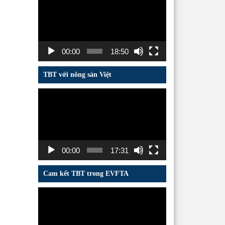
chơi
Video
00:00
18:50
TBT với nông sản Việt
Trình
chơi
Video
00:00
17:31
Cam kết TBT trong EVFTA
Trình
chơi
Video