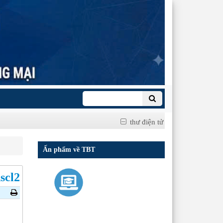
thư điện tử
Ấn phẩm về TBT
scl2