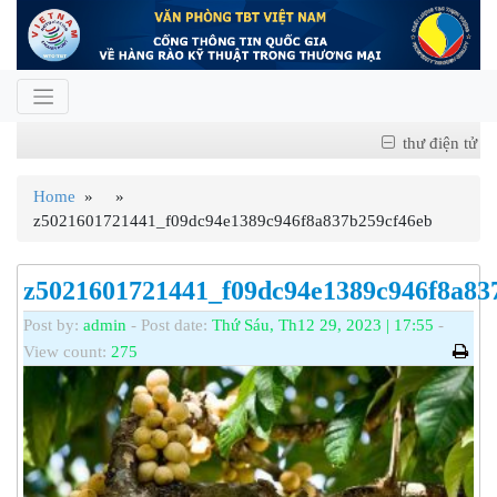
thư điện tử
Home
» »
z5021601721441_f09dc94e1389c946f8a837b259cf46eb
z5021601721441_f09dc94e1389c946f8a83
Post by:
admin
- Post date:
Thứ Sáu, Th12 29, 2023 | 17:55
-
View count:
275