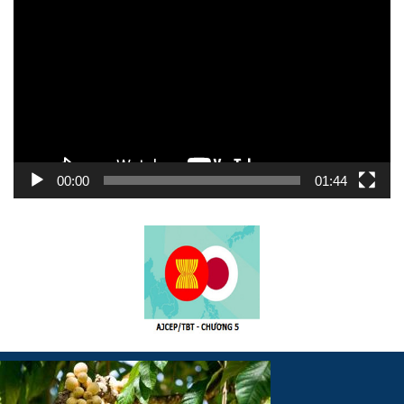
chơi
Video
00:00
01:44