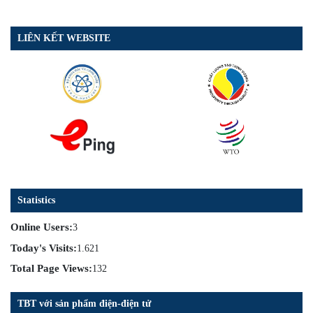
LIÊN KẾT WEBSITE
Statistics
Online Users:
3
Today's Visits:
1.621
Total Page Views:
132
TBT với sản phẩm điện-điện tử