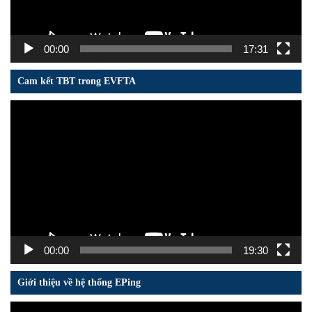
00:00
17:31
Cam kết TBT trong EVFTA
Trình
chơi
Video
00:00
19:30
Giới thiệu về hệ thống EPing
Trình