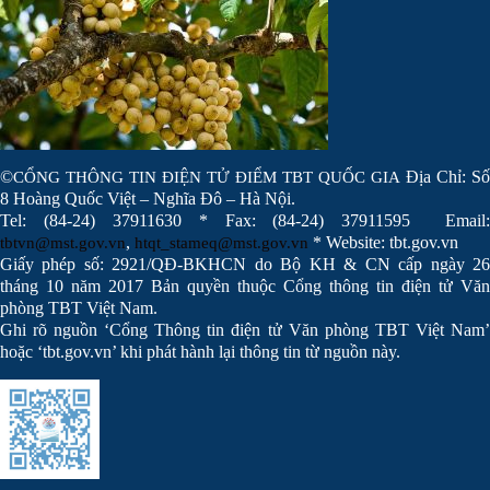
©
Địa Chỉ: Số
CỔNG THÔNG TIN ĐIỆN TỬ ĐIỂM TBT QUỐC GIA
8 Hoàng Quốc Việt – Nghĩa Đô – Hà Nội.
Tel: (84-24) 37911630 * Fax: (84-24) 37911595 Email:
,
* Website: tbt.gov.vn
tbtvn@mst.gov.vn
htqt_stameq@mst.gov.vn
Giấy phép số: 2921/QĐ-BKHCN do Bộ KH & CN cấp ngày 26
tháng 10 năm 2017 Bản quyền thuộc Cổng thông tin điện tử Văn
phòng TBT Việt Nam.
Ghi rõ nguồn ‘Cổng Thông tin điện tử Văn phòng TBT Việt Nam’
hoặc ‘tbt.gov.vn’ khi phát hành lại thông tin từ nguồn này.