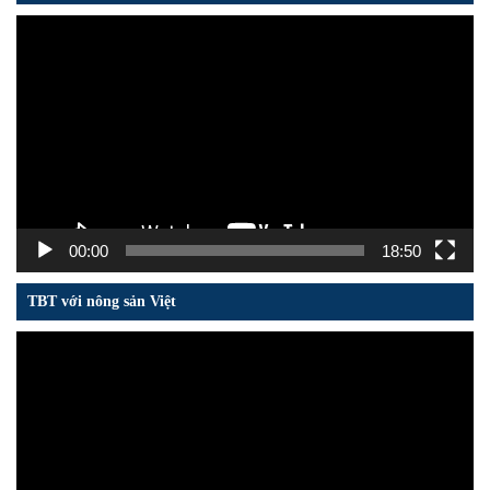
Trình
chơi
Video
00:00
18:50
TBT với nông sản Việt
Trình
chơi
Video