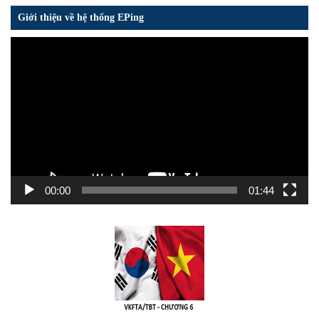
Giới thiệu về hệ thống EPing
Trình
chơi
Video
00:00
01:44