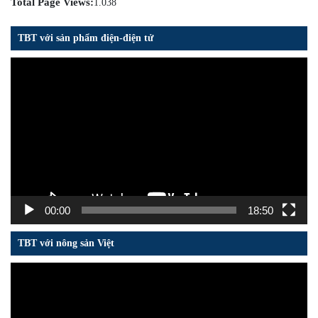
Total Page Views:
1.038
TBT với sản phẩm điện-điện tử
Trình
chơi
Video
00:00
18:50
TBT với nông sản Việt
Trình
chơi
Video