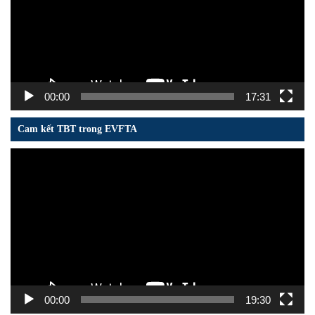
00:00
17:31
Cam kết TBT trong EVFTA
Trình
chơi
Video
00:00
19:30