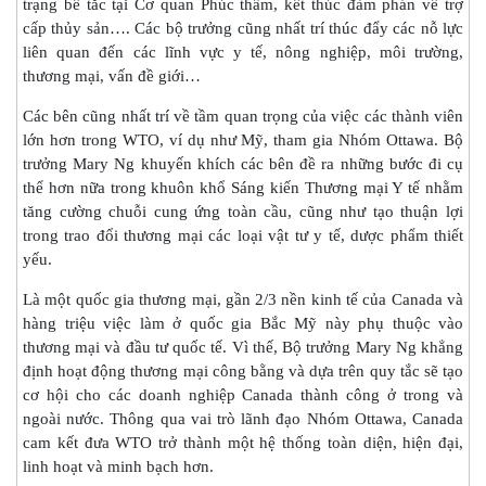
trạng bế tắc tại Cơ quan Phúc thẩm, kết thúc đàm phán về trợ
cấp thủy sản…. Các bộ trưởng cũng nhất trí thúc đẩy các nỗ lực
liên quan đến các lĩnh vực y tế, nông nghiệp, môi trường,
thương mại, vấn đề giới…
Các bên cũng nhất trí về tầm quan trọng của việc các thành viên
lớn hơn trong WTO, ví dụ như Mỹ, tham gia Nhóm Ottawa. Bộ
trưởng Mary Ng khuyến khích các bên đề ra những bước đi cụ
thể hơn nữa trong khuôn khổ Sáng kiến Thương mại Y tế nhằm
tăng cường chuỗi cung ứng toàn cầu, cũng như tạo thuận lợi
trong trao đổi thương mại các loại vật tư y tế, dược phẩm thiết
yếu.
Là một quốc gia thương mại, gần 2/3 nền kinh tế của Canada và
hàng triệu việc làm ở quốc gia Bắc Mỹ này phụ thuộc vào
thương mại và đầu tư quốc tế. Vì thế, Bộ trưởng Mary Ng khẳng
định hoạt động thương mại công bằng và dựa trên quy tắc sẽ tạo
cơ hội cho các doanh nghiệp Canada thành công ở trong và
ngoài nước. Thông qua vai trò lãnh đạo Nhóm Ottawa, Canada
cam kết đưa WTO trở thành một hệ thống toàn diện, hiện đại,
linh hoạt và minh bạch hơn.