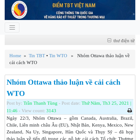
thư điện tử
Home
»
Tin TBT
•
Tin WTO
» Nhóm Ottawa thảo luận về
cải cách WTO
Nhóm Ottawa thảo luận về cải cách
WTO
Post by:
Trần Thanh Tùng
- Post date:
Thứ Năm, Th3 25, 2021 |
11:46
- View count:
3143
Ngày 22/3, Nhóm Ottawa – gồm Canada, Australia, Brazil,
Chile, Liên minh châu Âu (EU), Nhật Bản, Kenya, Mexico, New
Zealand, Na Uy, Singapore, Hàn Quốc và Thụy Sỹ – đã họp
thảo luận về tiến độ trong các nỗ lực cải cách Tổ chức Thương