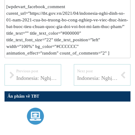
[wpdevart_facebook_comment
curent_url="https://tbt.gov.vn/2021/04/indonesia-nghi-dinh-so-
01-nam-2021-cua-bo-truong-bo-cong-nghiep-ve-viec-thuc-hien-
bat-buoc-tieu-chuan-quoc-gia-doi-voi-bot-mi-lam-thuc-pham/"
title_text="" title_text_color="#000000"
title_text_font_size="22" title_text_position="left"
width="100%" bg_color="#CCCCCC"
animation_effect="random" count_of_comments="2" ]
Previous post
Next post
Indonesia: Nghị định số 2 năm 2021 của Bộ trưởng Bộ Công nghiệp về việc thực hiện bắt buộc Tiêu chuẩn quốc gia đối với thanh busbar bằng đồng
Indonesia: Nghị định số 58 của Bộ trưởng Bộ Công nghiệp năm 2021 về việc thực hiện bắt buộc Tiêu chuẩn quốc gia đối với chất lỏng sưởi ấm sử dụng trong các thiết bị sưởi bằng điện
Ấn phẩm về TBT