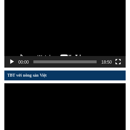
Trình
chơi
Video
00:00
18:50
TBT với nông sản Việt
Trình
chơi
Video