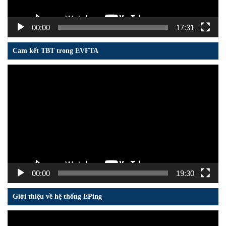
00:00
17:31
Cam kết TBT trong EVFTA
Trình
chơi
Video
00:00
19:30
Giới thiệu về hệ thống EPing
Trình