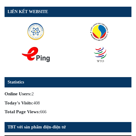
LIÊN KẾT WEBSITE
Statistics
Online Users:
2
Today's Visits:
408
Total Page Views:
666
TBT với sản phẩm điện-điện tử