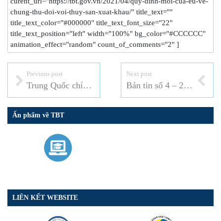
curent_url="https://tbt.gov.vn/2021/04/quy-dinh-moi-cua-eu-ve-
chung-thu-doi-voi-thuy-san-xuat-khau/" title_text=""
title_text_color="#000000" title_text_font_size="22"
title_text_position="left" width="100%" bg_color="#CCCCCC"
animation_effect="random" count_of_comments="2" ]
Previous post
Next post
Trung Quốc chính thức hoàn tất tiến trình thông qua RCEP
Bản tin số 4 – 2021
Ấn phẩm về TBT
LIÊN KẾT WEBSITE