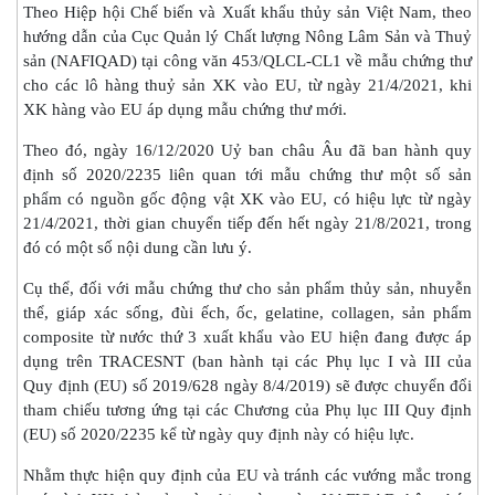
Theo Hiệp hội Chế biến và Xuất khẩu thủy sản Việt Nam, theo
hướng dẫn của Cục Quản lý Chất lượng Nông Lâm Sản và Thuỷ
sản (NAFIQAD) tại công văn 453/QLCL-CL1 về mẫu chứng thư
cho các lô hàng thuỷ sản XK vào EU, từ ngày 21/4/2021, khi
XK hàng vào EU áp dụng mẫu chứng thư mới.
Theo đó, ngày 16/12/2020 Uỷ ban châu Âu đã ban hành quy
định số 2020/2235 liên quan tới mẫu chứng thư một số sản
phẩm có nguồn gốc động vật XK vào EU, có hiệu lực từ ngày
21/4/2021, thời gian chuyển tiếp đến hết ngày 21/8/2021, trong
đó có một số nội dung cần lưu ý.
Cụ thể, đối với mẫu chứng thư cho sản phẩm thủy sản, nhuyễn
thể, giáp xác sống, đùi ếch, ốc, gelatine, collagen, sản phẩm
composite từ nước thứ 3 xuất khẩu vào EU hiện đang được áp
dụng trên TRACESNT (ban hành tại các Phụ lục I và III của
Quy định (EU) số 2019/628 ngày 8/4/2019) sẽ được chuyển đổi
tham chiếu tương ứng tại các Chương của Phụ lục III Quy định
(EU) số 2020/2235 kể từ ngày quy định này có hiệu lực.
Nhằm thực hiện quy định của EU và tránh các vướng mắc trong