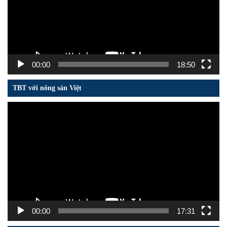
00:00
18:50
TBT với nông sản Việt
Trình
chơi
Video
00:00
17:31