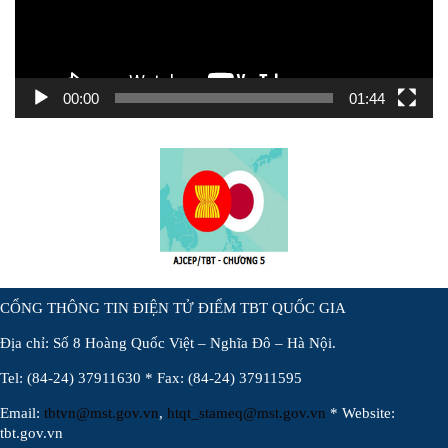
00:00
01:44
CỔNG THÔNG TIN ĐIỆN TỬ ĐIỂM TBT QUỐC GIA
Địa chỉ: Số 8 Hoàng Quốc Việt – Nghĩa Đô – Hà Nội.
Tel: (84-24) 37911630 * Fax: (84-24) 37911595
Email:
tbtvn@mst.gov.vn
,
htqt_stameq@mst.gov.vn
* Website:
tbt.gov.vn