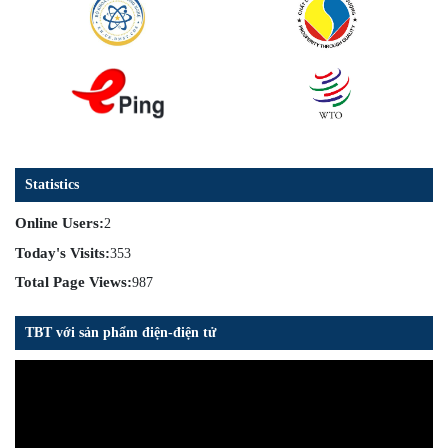
Statistics
Online Users:
2
Today's Visits:
353
Total Page Views:
987
TBT với sản phẩm điện-điện tử
Trình
chơi
Video