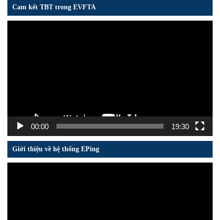
Cam kết TBT trong EVFTA
Trình
chơi
Video
00:00
19:30
Giới thiệu về hệ thống EPing
Trình
chơi
Video