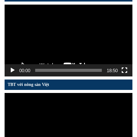
Trình
chơi
Video
00:00
18:50
TBT với nông sản Việt
Trình
chơi
Video