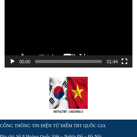
chơi
Video
00:00
01:44
CỔNG THÔNG TIN ĐIỆN TỬ ĐIỂM TBT QUỐC GIA
Địa chỉ: Số 8 Hoàng Quốc Việt – Nghĩa Đô – Hà Nội.