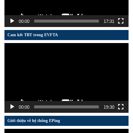
00:00
17:31
Cam kết TBT trong EVFTA
Trình
chơi
Video
00:00
19:30
Giới thiệu về hệ thống EPing
Trình