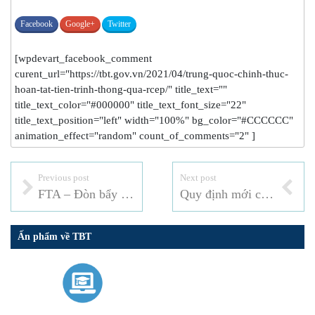
Facebook
Google+
Twitter
[wpdevart_facebook_comment
curent_url="https://tbt.gov.vn/2021/04/trung-quoc-chinh-thuc-
hoan-tat-tien-trinh-thong-qua-rcep/" title_text=""
title_text_color="#000000" title_text_font_size="22"
title_text_position="left" width="100%" bg_color="#CCCCCC"
animation_effect="random" count_of_comments="2" ]
Previous post
Next post
FTA – Đòn bẩy cho xuất khẩu gạo
Quy định mới của EU về chứng thư đối với thủy sản xuất khẩu
Ấn phẩm về TBT