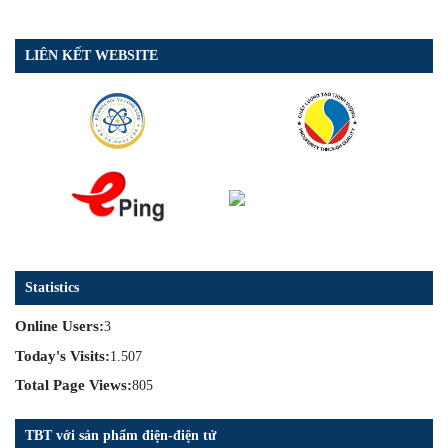
LIÊN KẾT WEBSITE
Statistics
Online Users:
3
Today's Visits:
1.507
Total Page Views:
805
TBT với sản phẩm điện-điện tử