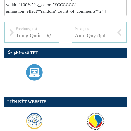
width="100%" bg_color="#CCCCCC"
animation_effect="random" count_of_comments="2" ]
Previous post
Next post
Trung Quốc: Dự thảo Tiêu chuẩn quốc gia đối với giá trị tối thiểu cho phép về hiệu quả năng lượng và cấp năng lượng cho máy vi tính
Anh: Quy định đối với thiết bị xét nghiệm Covid-19
Ấn phẩm về TBT
LIÊN KẾT WEBSITE