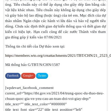
ủng. Tiêu chuẩn này có thể áp dụng cho giày dép làm bằng các
vật liệu khác nhau. Tiêu chuẩn này không áp dụng cho giày dép
và giày bảo hộ lao động (hoặc ủng) của trẻ em. Mục đích của dự
thảo nhằm Ngăn chặn các hành vi lừa đảo và bảo vệ người tiêu
dùng. Chưa xác định thời gian dự kiến thông qua và thời gian dự
kiến có hiệu lực. Hạn cuối cùng để các nước Thành viên tham
gia đóng góp ý kiến vào 07/06/2021
Thông tin chi tiết của Dự thảo xem tại:
https://members.wto.org/crnattachments/2021/TBT/CHN/21_2523_
Mã thông báo G/TBT/N/CHN/1587
Facebook
Google+
Twitter
[wpdevart_facebook_comment
curent_url="https://tbt.gov.vn/2021/04/trung-quoc-du-thao-tieu-
chuan-quoc-gia-ve-yeu-cau-an-toan-doi-voi-giay-dep/"
title_text="" title_text_color="#000000"
title_text_font_size="22" title_text_position="left"