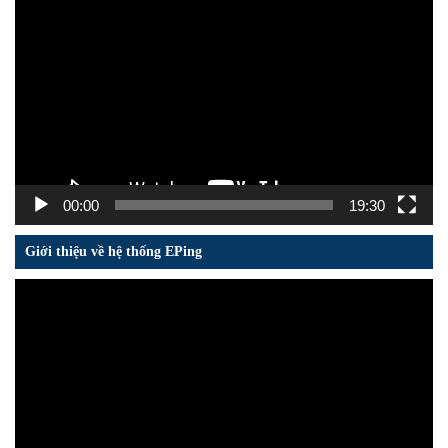
Trình
chơi
Video
00:00
19:30
Giới thiệu về hệ thống EPing
Trình
chơi
Video