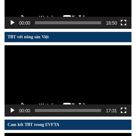
00:00
18:50
TBT với nông sản Việt
Trình
chơi
Video
00:00
17:31
Cam kết TBT trong EVFTA