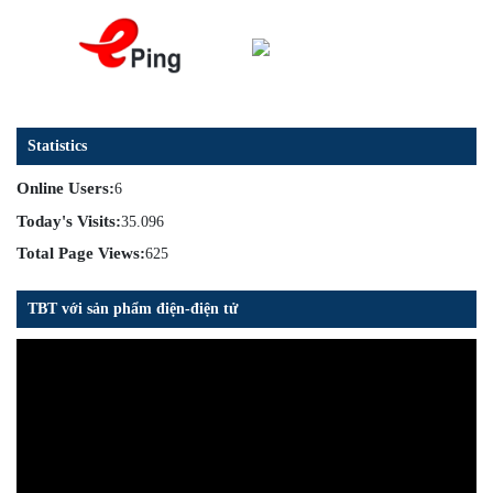
Statistics
Online Users:
6
Today's Visits:
35.096
Total Page Views:
625
TBT với sản phẩm điện-điện tử
Trình
chơi
Video