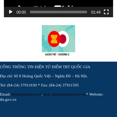
00:00
01:44
CỔNG THÔNG TIN ĐIỆN TỬ ĐIỂM TBT QUỐC GIA
Địa chỉ: Số 8 Hoàng Quốc Việt – Nghĩa Đô – Hà Nội.
Tel: (84-24) 37911630 * Fax: (84-24) 37911595
Email:
tbtvn@mst.gov.vn
,
htqt_stameq@mst.gov.vn
* Website:
tbt.gov.vn