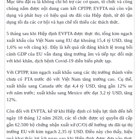
Mục tiêu đặt ra là không chỉ hỗ trợ các cơ quan, tổ chức và công
chúng nắm được nội dung cam kết CPTPP, EVFTA mà còn vận
dụng và phát huy có hiệu quả ưu đãi của Hiệp định, từ đó tận
dụng tối đa các cơ hội và hạn chế tối thiểu các thách thức.
5 tháng sau khi Hiệp định EVFTA được thực thi, tổng kim ngạch
xuất khẩu của Việt Nam sang EU đạt khoảng 15,4 tỷ USD, tăng
1,6% so với cùng kỳ. Đây là kết quả rất đáng khích lệ trong bối
cảnh GDP của EU vẫn đang tăng trưởng âm và tiếp tục đối mặt
với khó khăn, dịch bệnh Covid-19 diễn biến phức tạp.
Với CPTPP, kim ngạch xuất khẩu sang các thị trường thành viên
chưa có FTA trước đó với Việt Nam tăng trưởng cao. Cụ thể,
xuất khẩu sang Canada ước đạt 4,4 tỷ USD, tăng gần 12% so
với năm trước; xuất khẩu sang Mexico ước đạt 3,2 tỷ USD, tăng
12%.
Còn đối với EVFTA, kể từ khi Hiệp định có hiệu lực tính đến hết
ngày 18 tháng 12 năm 2020, các tổ chức được uỷ quyền đã cấp
gần 62.500 bộ chứng nhận xuất xứ (C/O) để hưởng ưu đãi tại thị
trường EU với kim ngạch 2,35 tỷ USD. Điều này cho thấy, hiệu
quả khai thác lợi ích ngay sau khi Hiệp định được đưa vào thực