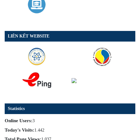
LIÊN KẾT WEBSITE
Statistics
Online Users:
3
Today's Visits:
1.442
Total Page Views:
1.037