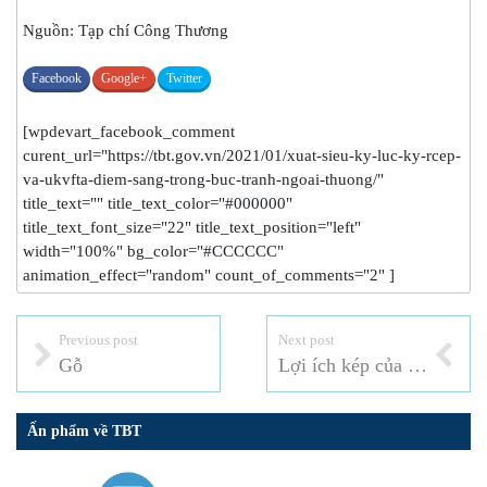
Nguồn: Tạp chí Công Thương
Facebook
Google+
Twitter
[wpdevart_facebook_comment
curent_url="https://tbt.gov.vn/2021/01/xuat-sieu-ky-luc-ky-rcep-
va-ukvfta-diem-sang-trong-buc-tranh-ngoai-thuong/"
title_text="" title_text_color="#000000"
title_text_font_size="22" title_text_position="left"
width="100%" bg_color="#CCCCCC"
animation_effect="random" count_of_comments="2" ]
Previous post
Next post
Gỗ
Lợi ích kép của RCEP trong thế giới hậu Covid-19
Ấn phẩm về TBT