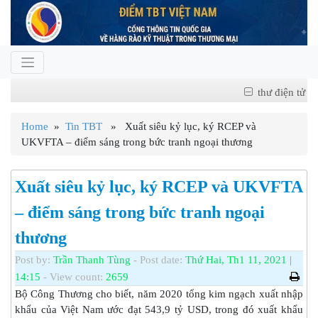
thư điện tử
Home
»
Tin TBT
» Xuất siêu kỷ lục, ký RCEP và
UKVFTA – điểm sáng trong bức tranh ngoại thương
Xuất siêu kỷ lục, ký RCEP và UKVFTA
– điểm sáng trong bức tranh ngoại
thương
Post by:
Trần Thanh Tùng
- Post date:
Thứ Hai, Th1 11, 2021 |
14:15
- View count:
2659
Bộ Công Thương cho biết, năm 2020 tổng kim ngạch xuất nhập
khẩu của Việt Nam ước đạt 543,9 tỷ USD, trong đó xuất khẩu