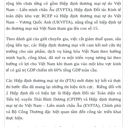
rộng lớn chưa từng có gồm Hiệp định thương mại tự do Việt
Nam – Liên minh châu Âu (EVFTA), Hiệp định Đối tác Kinh tế
toàn diện khu vực RCEP và Hiệp định thương mại tự do Việt
Nam – Vương Quốc Anh (UKVFTA), nâng tổng số hiệp định tự
do thương mại mà Việt Nam tham gia lên con số 15.
Theo đánh giá của giới chuyên gia, việc cắt giảm thuế quan, sâu
rộng liên tục, các Hiệp định thương mại với cam kết mở cửa thị
trường cho sản phẩm, dịch vụ hàng hóa Việt Nam theo hướng
minh bạch, công khai, đã mở ra một triển vọng tương lai theo
hướng có lợi cho Việt Nam khi tham gia vào một khu vực kinh
tế có giá trị GDP chiếm tới 60% tổng GDP toàn cầu.
Các Hiệp định thương mại tự do (FTA) mới được ký kết và thực
thi bước đầu đã mang lại những tín hiệu tích cực. Riêng đối với
2 Hiệp định đã có hiệu lực là Hiệp định Đối tác Toàn diện và
Tiến bộ xuyên Thái Bình Dương (CPTPP) và Hiệp định thương
mại tự do Việt Nam – Liên minh châu Âu (EVFTA), Chính phủ
và Bộ Công Thương đặc biệt quan tâm đến công tác triển khai
thực hiện.