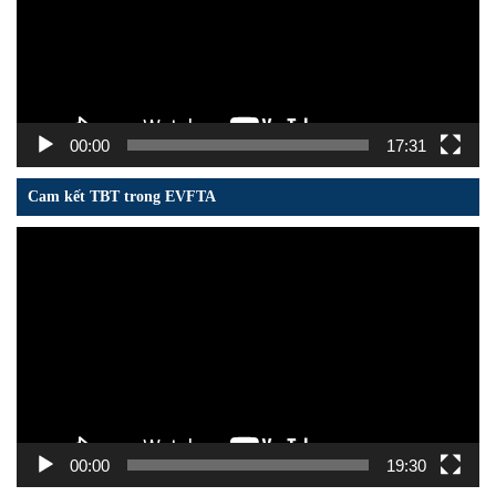
00:00
17:31
Cam kết TBT trong EVFTA
Trình
chơi
Video
00:00
19:30