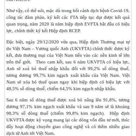
Như vậy, có thể nói, mặc dù trong bối cảnh dịch bệnh Covid-19,
công tác đàm phán, ký kết các FTA tiếp tục đạt được kết quả
quan trọng, năm 2020 là năm hiệp định EVFTA bắt đầu có hiệu
lực, chính thức ký kết Hiệp định RCEP.
Đặc biệt, ngày 29/12/2020 vừa qua, Hiệp định Thương mại tự
do Việt Nam – Vương quốc Anh (UKVFTA) chính thức được ký
kết, đưa thương mại của Việt Nam tiến vào các nền kinh tế lớn
trên thế giới. Theo cam kết, sau 6 năm UKVFTA có hiệu lực,
Anh sẽ xoá bỏ thuế nhập khẩu đối với 99,2% số dòng thuế,
tương đương 99,7% kim ngạch xuất khẩu của Việt Nam. Việt
Nam sẽ xóa bỏ thuế quan ngay khi hiệp định có hiệu lực với
48,5% số dòng thuế, chiếm 64,5% kim ngạch nhập khẩu.
Sau 6 năm số dòng thuế được xoá bỏ nâng lên 91,8%, tương
đương 97,1% kim ngạch xuất khẩu và sau 9 năm sẽ là khoảng
98,3% số dòng thuế (chiếm 99,8% kim ngạch). Hiệp định
UKVFTA được kỳ vọng mang lại các dòng vốn đầu tư mới, thúc
đẩy hoạt động chuyển giao công nghệ và có thêm nhiều giao
dịch từ Anh tới Việt Nam.